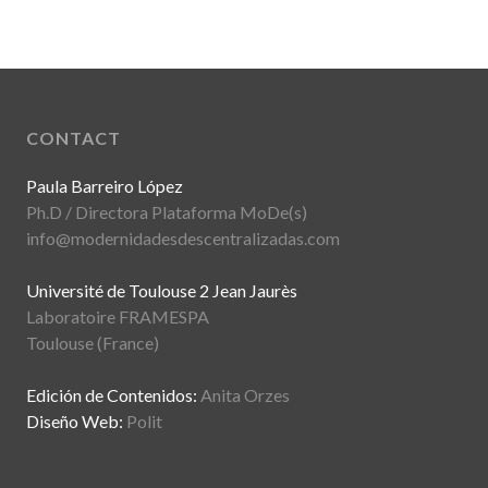
CONTACT
Paula Barreiro López
Ph.D / Directora Plataforma MoDe(s)
info@modernidadesdescentralizadas.com
Université de Toulouse 2 Jean Jaurès
Laboratoire FRAMESPA
Toulouse (France)
Edición de Contenidos:
Anita Orzes
Diseño Web:
Polit