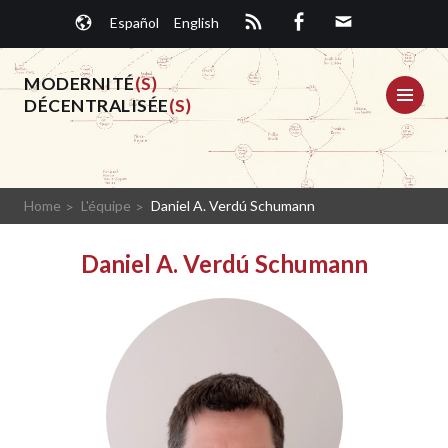
Aller
Español
English
au
contenu
principal
MODERNITÉ
(S)
ME
DÉCENTRALISÉE
(S)
Home
L'équipe
Daniel A. Verdú Schumann
Daniel A. Verdú Schumann