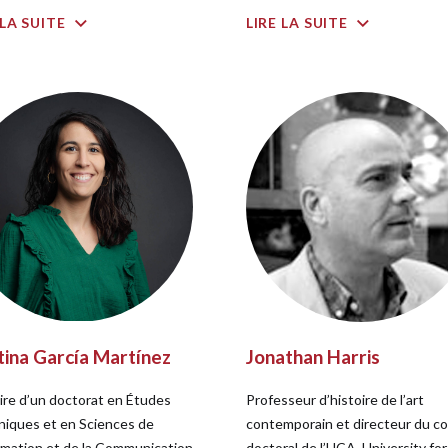
 LA SUITE
LIRE LA SUITE
tina García Martínez
Jonathan Harris
aire d’un doctorat en Études
Professeur d’histoire de l’art
niques et en Sciences de
contemporain et directeur du co
ormation et de la Communication
doctoral de l’UCA, University for