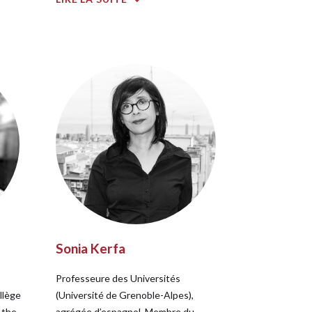
Sonia Kerfa
Professeure des Universités
llège
(Université de Grenoble-Alpes),
 the
agrégée d’espagnol. Membre du