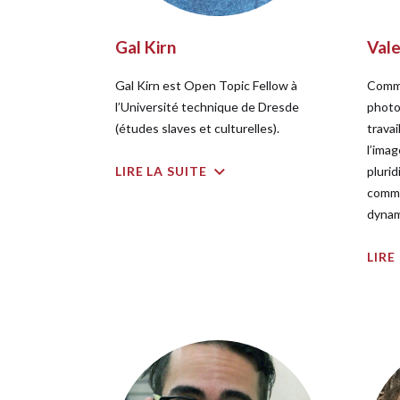
Gal Kirn
Vale
Gal Kirn est Open Topic Fellow à
Commi
l’Université technique de Dresde
photo
(études slaves et culturelles).
trava
l’ima
LIRE LA SUITE
plurid
commu
dynam
LIRE