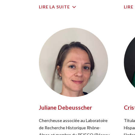
LIRE LA SUITE
LIRE
Juliane Debeusscher
Cris
Chercheuse associée au Laboratoire
Titul
de Recherche Historique Rhône-
Hispa
Alpes et membre du REIECO (Réseau
l’Inf