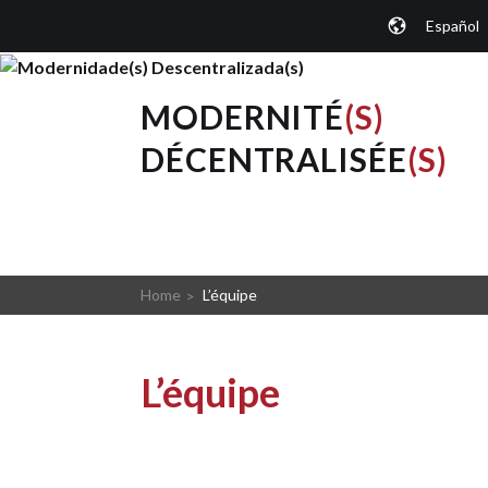
Aller
Español
au
contenu
principal
MODERNITÉ
(S)
DÉCENTRALISÉE
(S)
Home
L’équipe
L’équipe