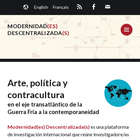
Saltar
English
Français
al
contenido.
MODERNIDAD
(ES)
ME
DESCENTRALIZADA
(S)
Arte, política y
contracultura
en el eje transatlántico de la
Guerra Fría a la contemporaneidad
Modernidad(es) Descentralizada(s)
es una plataforma
de investigación internacional que reúne investigadore/as