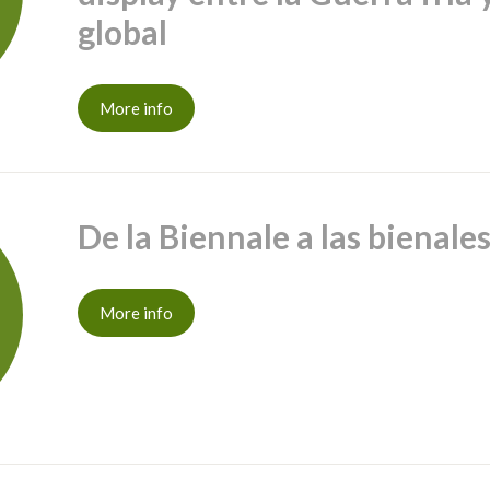
global
More info
De la Biennale a las bienale
More info