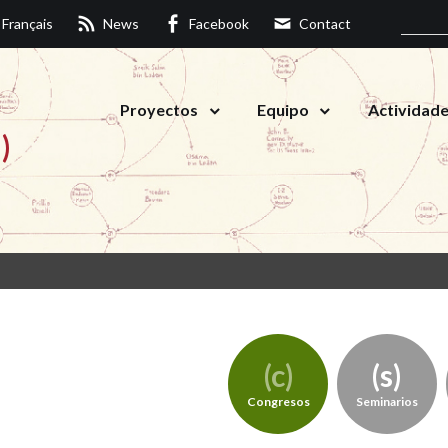
Français
News
Facebook
Contact
Proyectos
Equipo
Actividad
)
Congresos
Seminarios