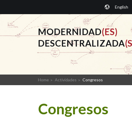
Saltar
English
al
contenido.
MODERNIDAD
(ES)
DESCENTRALIZADA
(S
Home
Actividades
Congresos
Congresos