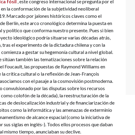
ca fósil
, este congreso internacional se pregunta por el
 en la conformación de la subjetividad neoliberal
19. Marcado por jalones históricos claves como el
de Berlín, este arco cronológico determina la puesta en
 y político que conforma nuestro presente. Pues si bien
oyecto ideológico podría situarse varias décadas atrás,
a, tras el experimento de la dictadura chilena y con la
comienza a gestar su hegemonía cultural a nivel global.
se sitúan también las tematizaciones sobre la relación
chel Foucault, las propuestas de Raymond Williams en
la crítica cultural o la reflexión de Jean-François
ue asociamos con el pasaje a la cosmovisión postmoderna.
o convulsionado por las disputas sobre los recursos
í como colofón de la década), la reestructuración de la
icas de deslocalización industrial y de financiarización de
bitos como la informática y las amenazas de exterminio
rmamentismo de alcance espacial (como la iniciativa de
r sus siglas en inglés-). Todos ellos procesos que daban
, al mismo tiempo, anunciaban su declive.