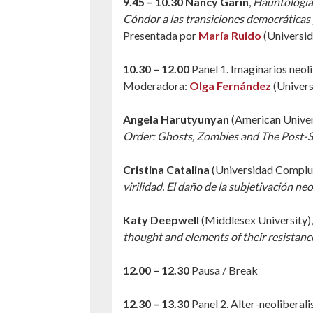
9.45 – 10.30 Nancy Garín
,
Hauntología,
Cóndor a las transiciones democráticas 
Presentada por
María Ruido
(Universid
10.30 – 12.00
Panel 1. Imaginarios neol
Moderadora:
Olga Fernández
(Univer
Angela Harutyunyan
(American Univers
Order: Ghosts, Zombies and The Post-
Cristina Catalina
(Universidad Complu
virilidad. El daño de la subjetivación neo
Katy Deepwell
(Middlesex University)
thought and elements of their resistance
12.00 – 12.30
Pausa / Break
12.30 – 13.30
Panel 2. Alter-neoliberal