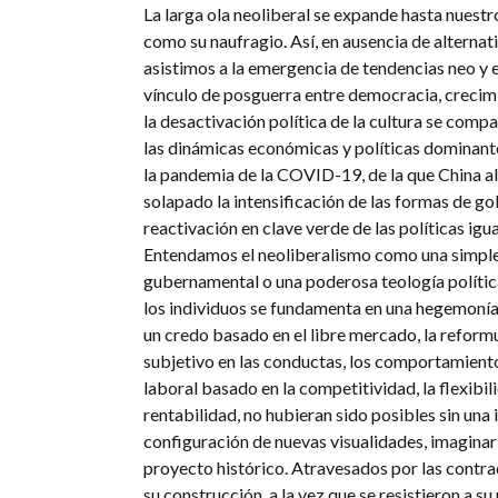
La larga ola neoliberal se expande hasta nuestr
como su naufragio. Así, en ausencia de alternat
asistimos a la emergencia de tendencias neo y e
vínculo de posguerra entre democracia, crecimi
la desactivación política de la cultura se comp
las dinámicas económicas y políticas dominante
la pandemia de la COVID-19, de la que China al
solapado la intensificación de las formas de g
reactivación en clave verde de las políticas igu
Entendamos el neoliberalismo como una simple
gubernamental o una poderosa teología política
los individuos se fundamenta en una hegemonía c
un credo basado en el libre mercado, la reformu
subjetivo en las conductas, los comportamiento
laboral basado en la competitividad, la flexibi
rentabilidad, no hubieran sido posibles sin una i
configuración de nuevas visualidades, imaginari
proyecto histórico. Atravesados por las contra
su construcción, a la vez que se resistieron a s