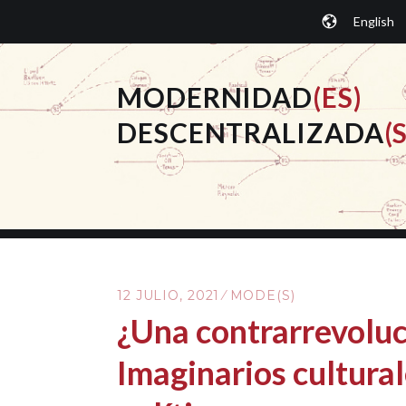
Saltar
English
al
contenido.
MODERNIDAD
(ES)
DESCENTRALIZADA
(S
12 JULIO, 2021
MODE(S)
¿Una contrarrevoluc
Imaginarios cultural