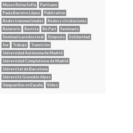
Museo Reina Sofía
Partisano
Paula Barreiro López
Publication
Redes transnacionales
Redes y circulaciones
Relatorio
Revista
Ré.Part
Seminario
Seminario predoctoral
Simposio
Solidaridad
Sur
Trabajo
Transición
Universidad Autónoma de Madrid
Universidad Complutense de Madrid
Universitat de Barcelona
Université Grenoble Alpes
Vanguardias en España
Vídeo