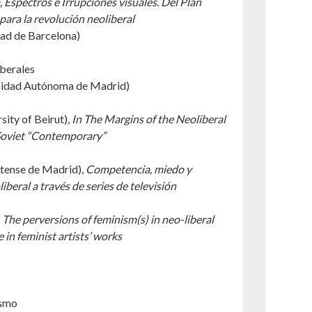
 Espectros e Irrupciones visuales. Del Plan
para la revolución neoliberal
ad de Barcelona)
iberales
sidad Autónoma de Madrid)
ity of Beirut),
In The Margins of the Neoliberal
Soviet “Contemporary”
tense de Madrid),
Competencia, miedo y
liberal a través de series de televisión
,
The perversions of feminism(s) in neo-liberal
 in feminist artists’ works
ismo