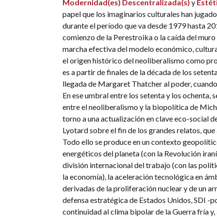
Modernidad(es) Descentralizada(s)
y
Estéti
papel que los imaginarios culturales han jugado
durante el período que va desde 1979 hasta 20
comienzo de la Perestroika o la caída del muro 
marcha efectiva del modelo económico, cultural
el origen histórico del neoliberalismo como pr
es a partir de finales de la década de los setent
llegada de Margaret Thatcher al poder, cuando 
En ese umbral entre los setenta y los ochenta, 
entre el neoliberalismo y la biopolítica de Mi
torno a una actualización en clave eco-social de 
Lyotard sobre el fin de los grandes relatos, q
Todo ello se produce en un contexto geopolític
energéticos del planeta (con la Revolución iran
división internacional del trabajo (con las polít
la economía), la aceleración tecnológica en ám
derivadas de la proliferación nuclear y de un a
defensa estratégica de Estados Unidos, SDI -po
continuidad al clima bipolar de la Guerra fría y