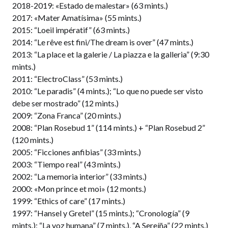
2018-2019: «Estado de malestar» (63 mints.)
2017: «Mater Amatísima» (55 mints.)
2015: “Loeil impératif” (63 mints.)
2014: “Le rêve est fini/The dream is over” (47 mints.)
2013: “La place et la galerie / La piazza e la galleria” (9:30
mints.)
2011: “ElectroClass” (53 mints.)
2010: “Le paradis” (4 mints.); “Lo que no puede ser visto
debe ser mostrado” (12 mints.)
2009: “Zona Franca” (20 mints.)
2008: “Plan Rosebud 1” (114 mints.) + “Plan Rosebud 2”
(120 mints.)
2005: “Ficciones anfibias” (33 mints.)
2003: “Tiempo real” (43 mints.)
2002: “La memoria interior” (33 mints.)
2000: «Mon prince et moi» (12 monts.)
1999: “Ethics of care” (17 mints.)
1997: “Hansel y Gretel” (15 mints.); “Cronología” (9
mints.); “La voz humana” (7 mints.), “A Sereíña” (22 mints.)