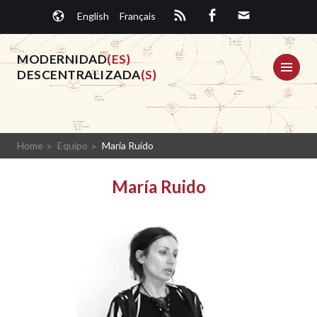
Saltar
English
Français
al
contenido.
MODERNIDAD
(ES)
ME
DESCENTRALIZADA
(S)
Home
Equipo
María Ruido
María Ruido