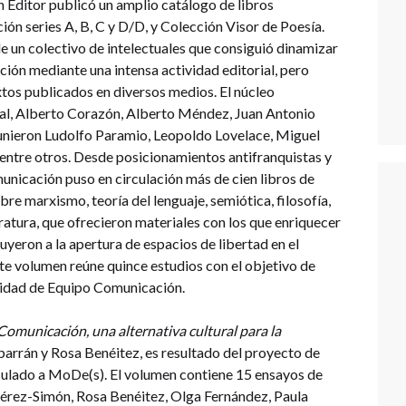
n Editor publicó un amplio catálogo de libros
ón series A, B, C y D/D, y Colección Visor de Poesía.
 un colectivo de intelectuales que consiguió dinamizar
sición mediante una intensa actividad editorial, pero
xtos publicados en diversos medios. El núcleo
al, Alberto Corazón, Alberto Méndez, Juan Antonio
unieron Ludolfo Paramio, Leopoldo Lovelace, Miguel
 entre otros. Desde posicionamientos antifranquistas y
nicación puso en circulación más de cien libros de
bre marxismo, teoría del lenguaje, semiótica, filosofía,
iteratura, que ofrecieron materiales con los que enriquecer
buyeron a la apertura de espacios de libertad en el
te volumen reúne quince estudios con el objetivo de
ividad de Equipo Comunicación.
Comunicación, una alternativa cultural para la
lbarrán y Rosa Benéitez, es resultado del proyecto de
culado a MoDe(s). El volumen contiene 15 ensayos de
érez-Simón, Rosa Benéitez, Olga Fernández, Paula