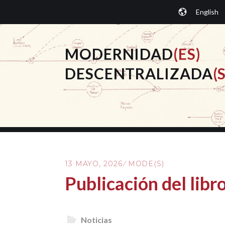
Saltar
English
al
contenido.
MODERNIDAD
(ES)
DESCENTRALIZADA
(S
13 MAYO, 2026
MODE(S)
Publicación del libr
Noticias