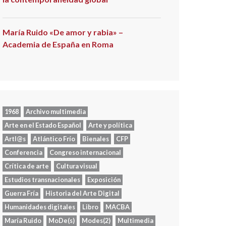
María Ruido «De amor y rabia» –
Academia de España en Roma
1968
Archivo multimedia
Arte en el Estado Español
Arte y política
Artl@s
Atlántico Frío
Bienales
CFP
Conferencia
Congreso internacional
Crítica de arte
Cultura visual
Estudios transnacionales
Exposición
Guerra Fría
Historia del Arte Digital
Humanidades digitales
Libro
MACBA
María Ruido
MoDe(s)
Modes(2)
Multimedia