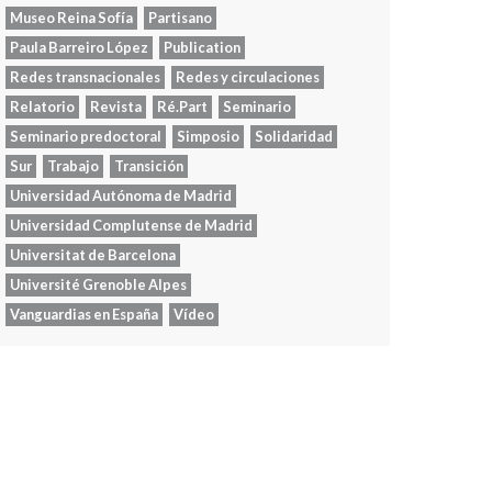
Museo Reina Sofía
Partisano
Paula Barreiro López
Publication
Redes transnacionales
Redes y circulaciones
Relatorio
Revista
Ré.Part
Seminario
Seminario predoctoral
Simposio
Solidaridad
Sur
Trabajo
Transición
Universidad Autónoma de Madrid
Universidad Complutense de Madrid
Universitat de Barcelona
Université Grenoble Alpes
Vanguardias en España
Vídeo