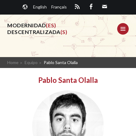
Saltar
English
Français
al
contenido.
MODERNIDAD
(ES)
ME
DESCENTRALIZADA
(S)
Home
Equipo
Pablo Santa Olalla
Pablo Santa Olalla