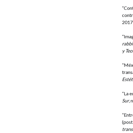
“Cont
contr
2017,
“Imag
rabb
y Teo
“Méx
trans
Estét
“La e
Sur
, 
“Entr
(post
trans