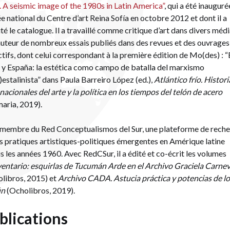
 A seismic image of the 1980s in Latin America”
, qui a été inauguré
 national du Centre d’art Reina Sofía en octobre 2012 et dont il a
té le catalogue. Il a travaillé comme critique d’art dans divers médi
’auteur de nombreux essais publiés dans des revues et des ouvrages
ctifs, dont celui correspondant à la première édition de Mo(des) : 
y España: la estética como campo de batalla del marxismo
)estalinista” dans Paula Barreiro López (ed.),
Atlántico frío. Histori
nacionales del arte y la política en los tiempos del telón de acero
aria, 2019).
t membre du Red Conceptualismos del Sur, une plateforme de rech
es pratiques artistiques-politiques émergentes en Amérique latine
s les années 1960. Avec RedCSur, il a édité et co-écrit les volumes
entario: esquirlas de Tucumán Arde en el Archivo Graciela Carne
libros, 2015) et
Archivo CADA. Astucia práctica y potencias de l
ún
(Ocholibros, 2019).
blications