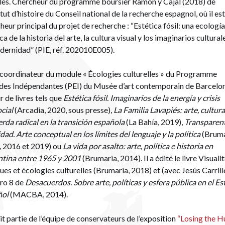
les. Chercheur du programme boursier Ramón y Cajal (2018) de
titut d’histoire du Conseil national de la recherche espagnol, où il es
heur principal du projet de recherche : “Estética fósil: una ecologí
ica de la historia del arte, la cultura visual y los imaginarios cultural
dernidad” (PIE, réf. 202010E005).
t coordinateur du module « Écologies culturelles » du Programme
des Indépendantes (PEI) du Musée d’art contemporain de Barcelon
r de livres tels que
Estética fósil. Imaginarios de la energía y crisis
ocial
(Arcadia, 2020, sous presse),
La Familia Lavapiés: arte, cultura
erda radical en la transición española
(La Bahía, 2019),
Transparen
dad. Arte conceptual en los límites del lenguaje y la política
(Bruma
, 2016 et 2019) ou
La vida por asalto: arte, política e historia en
ntina entre 1965 y 2001
(Brumaria, 2014). Il a édité le livre Visuali
ques et écologies culturelles (Brumaria, 2018) et (avec Jesús Carrill
ro 8 de
Desacuerdos. Sobre arte, políticas y esfera pública en el E
ñol
(MACBA, 2014).
fait partie de l’équipe de conservateurs de l’exposition
“Losing the 