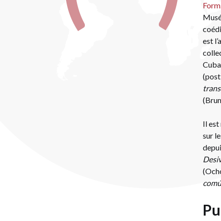
Form.
Musée
coédi
est l
colle
Cuba 
(post
trans
(Brum
Il es
sur l
depui
Desiv
(Ocho
com
Pu