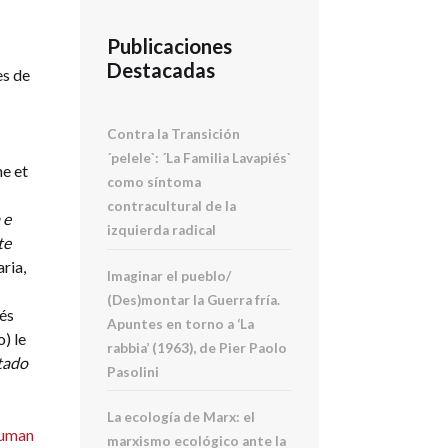
t
Publicaciones
a
Destacadas
es de
Contra la Transición
´pelele`: ´La Familia Lavapiés`
e et
como síntoma
contracultural de la
 e
izquierda radical
te
ria,
Imaginar el pueblo/
(Des)montar la Guerra fría.
tés
Apuntes en torno a ‘La
o) le
rabbia’ (1963), de Pier Paolo
stado
Pasolini
La ecología de Marx: el
Human
marxismo ecológico ante la