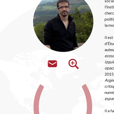
socia
l’Ins
cherc
polít
la mo
Il es
d’Étu
auteu
ecos
izqui
opaci
2015
Arge
criti
numé
espa
Il a 