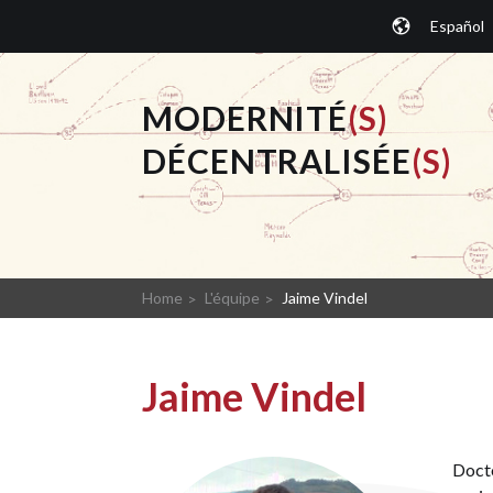
Aller
Español
au
contenu
principal
MODERNITÉ
(S)
DÉCENTRALISÉE
(S)
Home
L'équipe
Jaime Vindel
Jaime Vindel
Docto