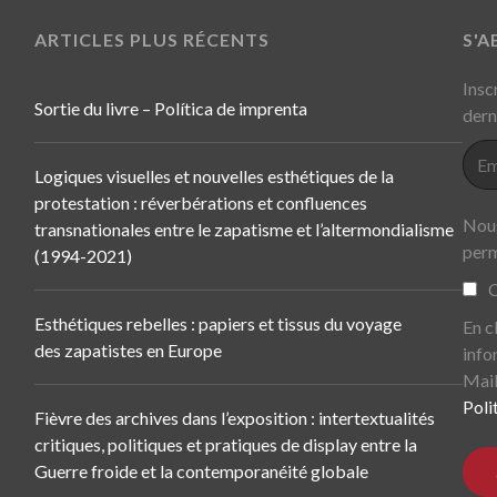
ARTICLES PLUS RÉCENTS
S'
Insc
Sortie du livre – Política de imprenta
dern
Logiques visuelles et nouvelles esthétiques de la
protestation : réverbérations et confluences
Nous
transnationales entre le zapatisme et l’altermondialisme
perm
(1994-2021)
C
Esthétiques rebelles : papiers et tissus du voyage
En c
des zapatistes en Europe
info
Mail
Poli
Fièvre des archives dans l’exposition : intertextualités
critiques, politiques et pratiques de display entre la
Guerre froide et la contemporanéité globale