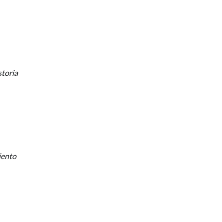
toria
iento