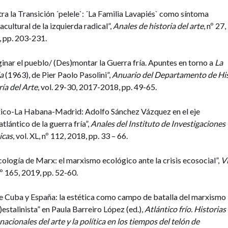
ra la Transición ´pelele`: ´La Familia Lavapiés` como síntoma
acultural de la izquierda radical”,
Anales de historia del arte
, nº 27,
 pp. 203-231.
inar el pueblo/ (Des)montar la Guerra fría. Apuntes en torno a
La
ia
(1963), de Pier Paolo Pasolini”,
Anuario del Departamento de His
ría del Arte
, vol. 29-30, 2017-2018, pp. 49-65.
ico-La Habana-Madrid: Adolfo Sánchez Vázquez en el eje
atlántico de la guerra fría”,
Anales del Instituto de Investigaciones
icas
, vol. XL, nº 112, 2018, pp. 33 – 66.
cología de Marx: el marxismo ecológico ante la crisis ecosocial”,
V
nº 165, 2019, pp. 52-60.
e Cuba y España: la estética como campo de batalla del marxismo
)estalinista” en Paula Barreiro López (ed.),
Atlántico frío. Historias
nacionales del arte y la política en los tiempos del telón de