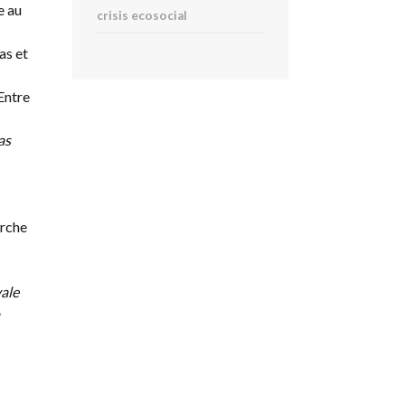
e au
crisis ecosocial
as et
“Entre
as
erche
vale
o