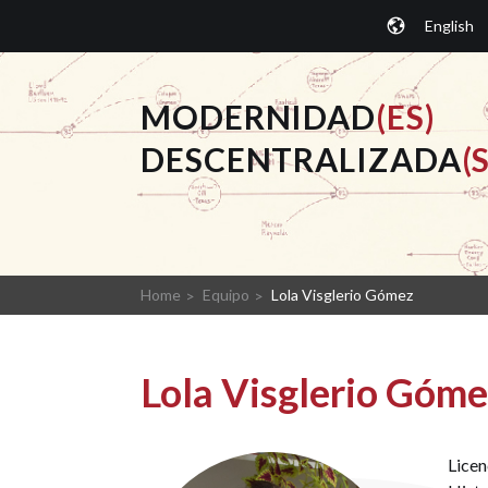
Saltar
English
al
contenido.
MODERNIDAD
(ES)
DESCENTRALIZADA
(S
Home
Equipo
Lola Visglerio Gómez
Lola Visglerio Góm
Licen