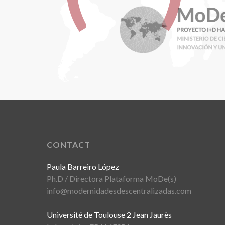
CONTACT
Paula Barreiro López
Ph.D / Directora Plataforma MoDe(s)
info@modernidadesdescentralizadas.com
Université de Toulouse 2 Jean Jaurès