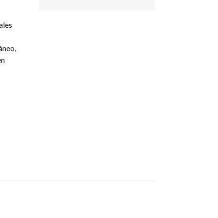
ales
áneo,
en