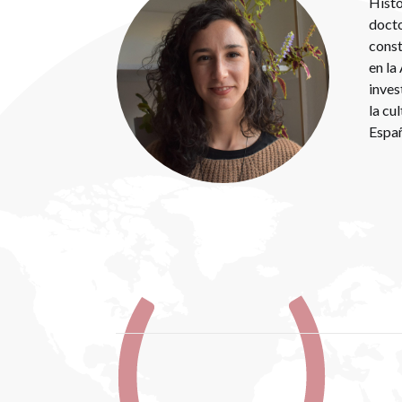
Histo
docto
const
en la
inves
la cu
Españ