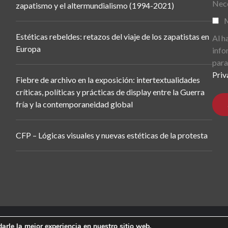
Nece
zapatismo y el altermundialismo (1994-2021)
M
Estéticas rebeldes: retazos del viaje de los zapatistas en
Al h
Europa
info
para
Priv
Fiebre de archivo en la exposición: intertextualidades
críticas, políticas y prácticas de display entre la Guerra
fría y la contemporaneidad global
CFP – Lógicas visuales y nuevas estéticas de la protesta
arle la mejor experiencia en nuestro sitio web.
De(s). Modernidade(s) Descentralizada(s). 2015-2017.
All rights reser