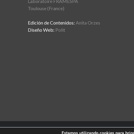
Laboratoire FRAMESPA
Toulouse (France)
Edición de Contenidos:
Anita Orzes
Diseño Web:
Polit
Estamos utilizando cookies para brind
Mo