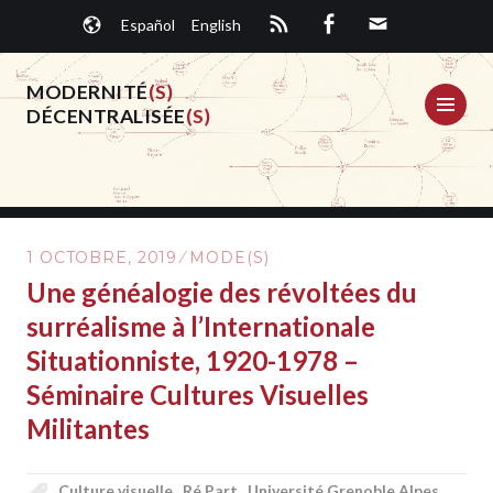
Aller
Español
English
au
contenu
principal
MODERNITÉ
(S)
ME
DÉCENTRALISÉE
(S)
1 OCTOBRE, 2019
MODE(S)
Une généalogie des révoltées du
surréalisme à l’Internationale
Situationniste, 1920-1978 –
Séminaire Cultures Visuelles
Militantes
Culture visuelle
,
Ré.Part
,
Université Grenoble Alpes