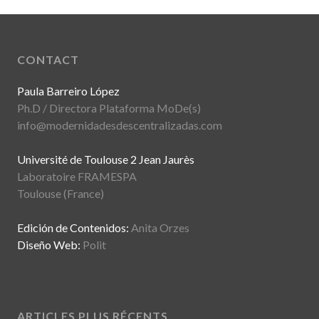
CONTACT
Paula Barreiro López
Ph.D / Directora Plataforma MoDe(s)
info@modernidadesdescentralizadas.com
Université de Toulouse 2 Jean Jaurès
Laboratoire FRAMESPA
Toulouse (France)
Edición de Contenidos:
Anita Orzes
Diseño Web:
Polit
ARTICLES PLUS RÉCENTS