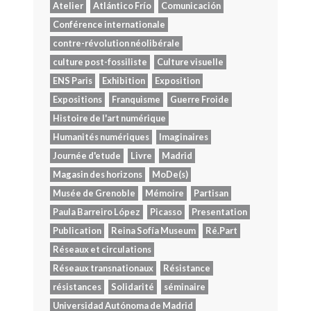
Atelier
Atlántico Frío
Comunicación
Conférence internationale
contre-révolution néolibérale
culture post-fossiliste
Culture visuelle
ENS Paris
Exhibition
Exposition
Expositions
Franquisme
Guerre Froide
Histoire de l'art numérique
Humanités numériques
Imaginaires
Journée d'etude
Livre
Madrid
Magasin des horizons
MoDe(s)
Musée de Grenoble
Mémoire
Partisan
Paula Barreiro López
Picasso
Presentation
Publication
Reina Sofía Museum
Ré.Part
Réseaux et circulations
Réseaux transnationaux
Résistance
résistances
Solidarité
séminaire
Universidad Autónoma de Madrid