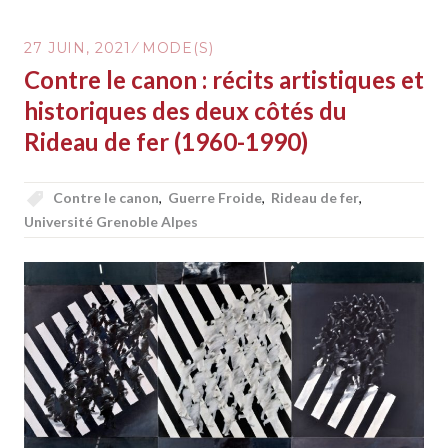
27 JUIN, 2021
MODE(S)
Contre le canon : récits artistiques et
historiques des deux côtés du
Rideau de fer (1960-1990)
Contre le canon
,
Guerre Froide
,
Rideau de fer
,
Université Grenoble Alpes