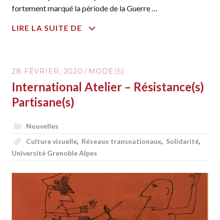
fortement marqué la période de la Guerre …
RÉSISTANCE(S)
LIRE LA SUITE DE
PARTISANE(S)
:
UNE
28 FÉVRIER, 2020
MODE(S)
BOÎTE
International Atelier – Résistance(s)
À
OUTILS
Partisane(s)
POUR
L’ANALYSE
Nouvelles
DES
Culture visuelle
,
Réseaux transnationaux
,
Solidarité
,
CONCEPTS
Université Grenoble Alpes
ET
IMAGES
TRANSNATIONAUX