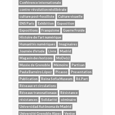
Conférence internationale
contre-révolution néolibérale
culture post-fossiliste
Culture visuelle
ENS Paris
Exhibition
Exposition
Expositions
Franquisme
Guerre Froide
Histoire de l'art numérique
Humanités numériques
Imaginaires
Journée d'etude
Livre
Madrid
Magasin des horizons
MoDe(s)
Musée de Grenoble
Mémoire
Partisan
Paula Barreiro López
Picasso
Presentation
Publication
Reina Sofía Museum
Ré.Part
Réseaux et circulations
Réseaux transnationaux
Résistance
résistances
Solidarité
séminaire
Universidad Autónoma de Madrid
Université Grenoble Alpes
Venise