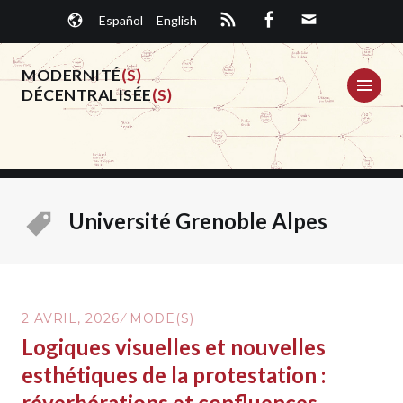
Aller
Español
English
au
contenu
principal
MODERNITÉ
(S)
ME
DÉCENTRALISÉE
(S)
Université Grenoble Alpes
2 AVRIL, 2026
MODE(S)
Logiques visuelles et nouvelles
esthétiques de la protestation :
réverbérations et confluences