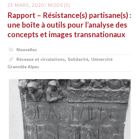
23 MARS, 2020
MODE(S)
VISUALITÉS
Rapport – Résistance(s) partisane(s) :
DEPUIS
LA
une boîte à outils pour l’analyse des
SECONDE
concepts et images transnationaux
GUERRE
MONDIALE
Nouvelles
Réseaux et circulations
,
Solidarité
,
Université
Grenoble Alpes