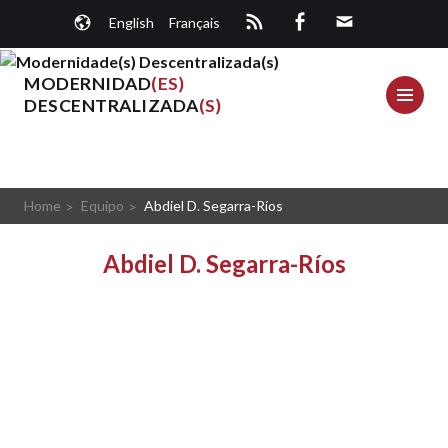
Saltar
English
Français
al
contenido.
MODERNIDAD
(ES)
ME
DESCENTRALIZADA
(S)
Home
Equipo
Abdiel D. Segarra-Ríos
Abdiel D. Segarra-Ríos