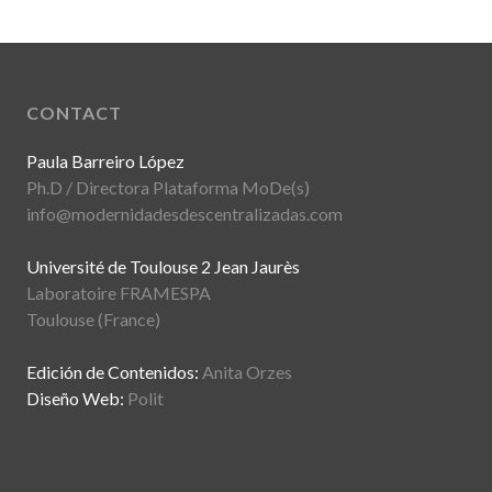
CONTACT
Paula Barreiro López
Ph.D / Directora Plataforma MoDe(s)
info@modernidadesdescentralizadas.com
Université de Toulouse 2 Jean Jaurès
Laboratoire FRAMESPA
Toulouse (France)
Edición de Contenidos:
Anita Orzes
Diseño Web:
Polit