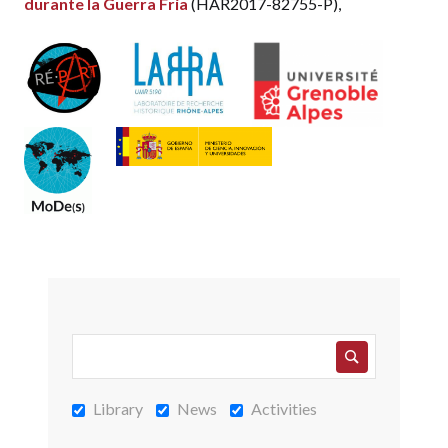
durante la Guerra Fría
(HAR2017-82755-P),
Library
News
Activities