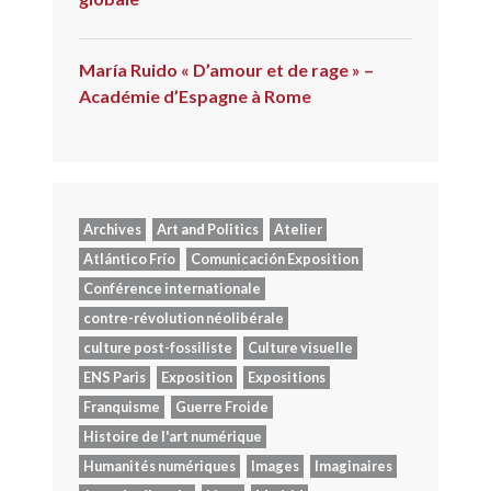
María Ruido « D’amour et de rage » –
Académie d’Espagne à Rome
Archives
Art and Politics
Atelier
Atlántico Frío
Comunicación Exposition
Conférence internationale
contre-révolution néolibérale
culture post-fossiliste
Culture visuelle
ENS Paris
Exposition
Expositions
Franquisme
Guerre Froide
Histoire de l'art numérique
Humanités numériques
Images
Imaginaires