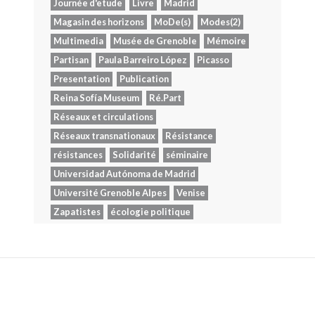
Journée d'etude
Livre
Madrid
Magasin des horizons
MoDe(s)
Modes(2)
Multimedia
Musée de Grenoble
Mémoire
Partisan
Paula Barreiro López
Picasso
Presentation
Publication
Reina Sofía Museum
Ré.Part
Réseaux et circulations
Réseaux transnationaux
Résistance
résistances
Solidarité
séminaire
Universidad Autónoma de Madrid
Université Grenoble Alpes
Venise
Zapatistes
écologie politique