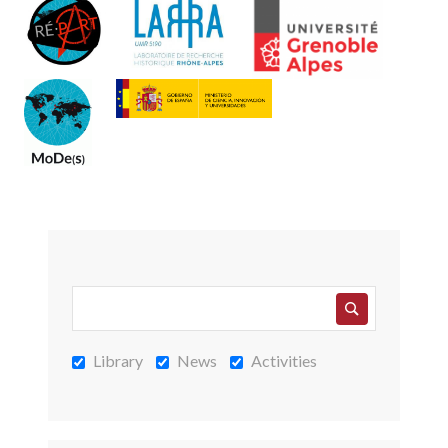
Library
News
Activities