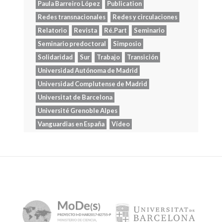
Paula Barreiro López
Publication
Redes transnacionales
Redes y circulaciones
Relatorio
Revista
Ré.Part
Seminario
Seminario predoctoral
Simposio
Solidaridad
Sur
Trabajo
Transición
Universidad Autónoma de Madrid
Universidad Complutense de Madrid
Universitat de Barcelona
Université Grenoble Alpes
Vanguardias en España
Vídeo