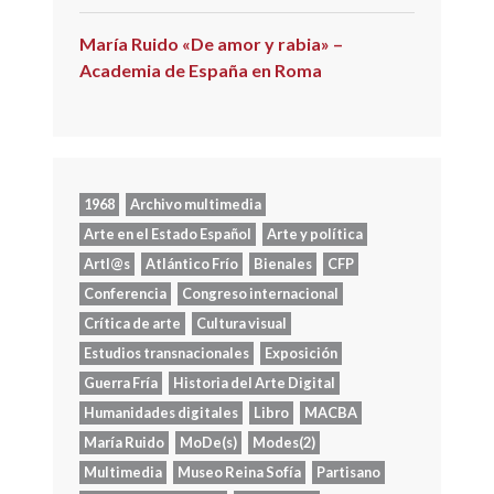
María Ruido «De amor y rabia» –
Academia de España en Roma
1968
Archivo multimedia
Arte en el Estado Español
Arte y política
Artl@s
Atlántico Frío
Bienales
CFP
Conferencia
Congreso internacional
Crítica de arte
Cultura visual
Estudios transnacionales
Exposición
Guerra Fría
Historia del Arte Digital
Humanidades digitales
Libro
MACBA
María Ruido
MoDe(s)
Modes(2)
Multimedia
Museo Reina Sofía
Partisano