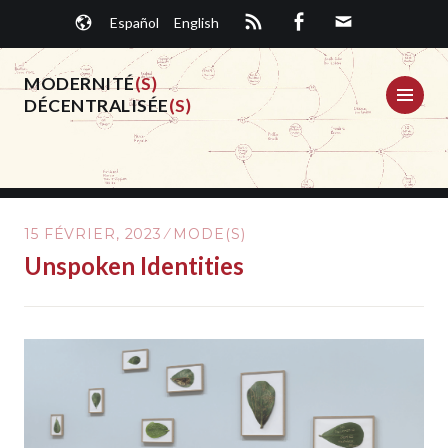
Aller
Español
English
au
contenu
principal
MODERNITÉ
(S)
ME
DÉCENTRALISÉE
(S)
15 FÉVRIER, 2023
MODE(S)
Unspoken Identities