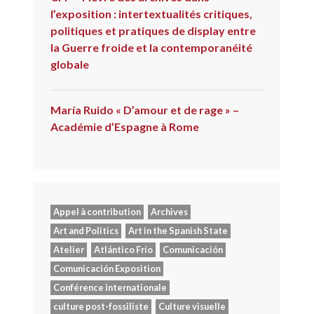
l’exposition : intertextualités critiques,
politiques et pratiques de display entre
la Guerre froide et la contemporanéité
globale
María Ruido « D’amour et de rage » –
Académie d’Espagne à Rome
Appel à contribution
Archives
Art and Politics
Art in the Spanish State
Atelier
Atlántico Frío
Comunicación
Comunicación Exposition
Conférence internationale
culture post-fossiliste
Culture visuelle