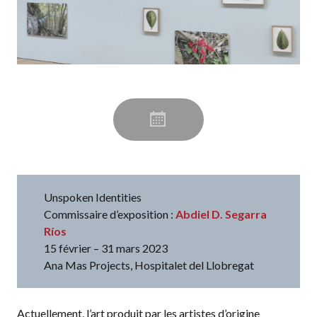
Unspoken Identities
Commissaire d’exposition :
Abdiel D. Segarra
Ríos
15 février – 31 mars 2023
Ana Mas Projects, Hospitalet del Llobregat
Actuellement, l’art produit par les artistes d’origine