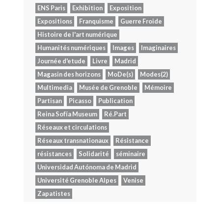
ENS Paris
Exhibition
Exposition
Expositions
Franquisme
Guerre Froide
Histoire de l'art numérique
Humanités numériques
Images
Imaginaires
Journée d'etude
Livre
Madrid
Magasin des horizons
MoDe(s)
Modes(2)
Multimedia
Musée de Grenoble
Mémoire
Partisan
Picasso
Publication
Reina Sofía Museum
Ré.Part
Réseaux et circulations
Réseaux transnationaux
Résistance
résistances
Solidarité
séminaire
Universidad Autónoma de Madrid
Université Grenoble Alpes
Venise
Zapatistes