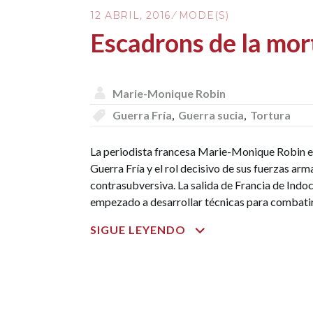
12 ABRIL, 2016
MODE(S)
Escadrons de la mort
Marie-Monique Robin
Guerra Fría
,
Guerra sucia
,
Tortura
La periodista francesa Marie-Monique Robin exp
Guerra Fría y el rol decisivo de sus fuerzas arm
contrasubversiva. La salida de Francia de Indo
empezado a desarrollar técnicas para combatir 
ESCADRONS
SIGUE LEYENDO
DE
LA
MORT,
L’ÉCOLE
FRANÇAISE