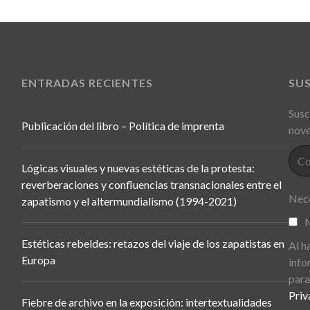
ENTRADAS RECIENTES
SU
Susc
Publicación del libro – Política de imprenta
nove
Lógicas visuales y nuevas estéticas de la protesta:
reverberaciones y confluencias transnacionales entre el
Nece
zapatismo y el altermundialismo (1994-2021)
M
Estéticas rebeldes: retazos del viaje de los zapatistas en
Al h
Europa
info
para
Priv
Fiebre de archivo en la exposición: intertextualidades