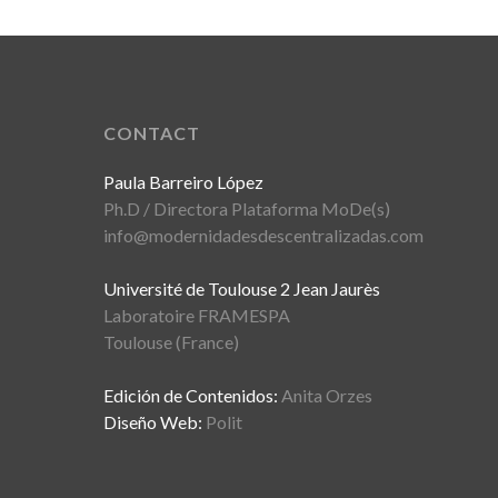
CONTACT
Paula Barreiro López
Ph.D / Directora Plataforma MoDe(s)
info@modernidadesdescentralizadas.com
Université de Toulouse 2 Jean Jaurès
Laboratoire FRAMESPA
Toulouse (France)
Edición de Contenidos:
Anita Orzes
Diseño Web:
Polit