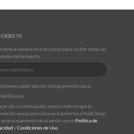
SCRÍBETE
ríbete a nuestra lista de correo para recibir todas las
dades del proyecto.
sitamos saber que nos otorga permiso para:
ail Directo
acer clic a continuación, usted confirma que la
rmación que proporciona se transferirá a MailChimp
 su procesamiento de acuerdo con su
Política de
acidad
y
Condiciones de Uso
.