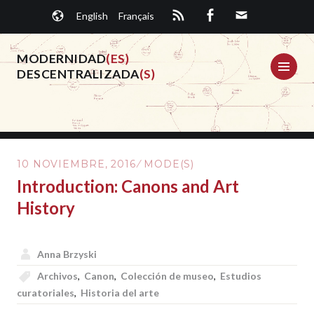
Saltar
English
Français
al
contenido.
MODERNIDAD
(ES)
ME
DESCENTRALIZADA
(S)
10 NOVIEMBRE, 2016
MODE(S)
Introduction: Canons and Art
History
Anna Brzyski
Archivos
,
Canon
,
Colección de museo
,
Estudios
curatoriales
,
Historia del arte