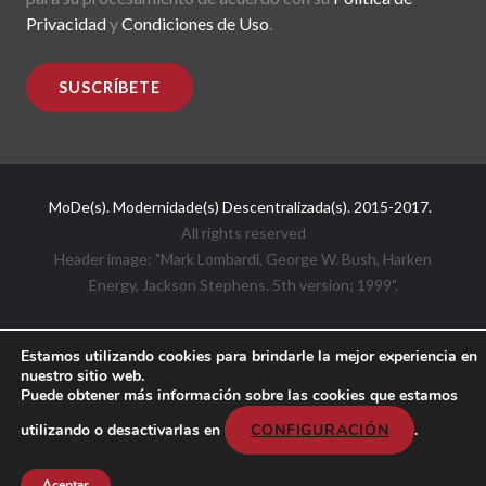
Privacidad
y
Condiciones de Uso
.
MoDe(s). Modernidade(s) Descentralizada(s). 2015-2017.
All rights reserved
Header image: "Mark Lombardi, George W. Bush, Harken
Energy, Jackson Stephens. 5th version; 1999".
Estamos utilizando cookies para brindarle la mejor experiencia en
nuestro sitio web.
Puede obtener más información sobre las cookies que estamos
utilizando o desactivarlas en
CONFIGURACIÓN
.
Aceptar