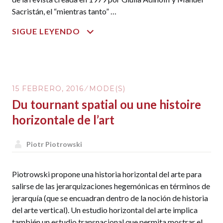
Sacristán, el “mientras tanto” …
LA
SIGUE LEYENDO
UTOPÍA
ESTÉTICA
DE
MARX
15 FEBRERO, 2016
MODE(S)
Y
Du tournant spatial ou une histoire
LAS
VANGUARDIAS
horizontale de l’art
HISTÓRICAS
Piotr Piotrowski
Piotrowski propone una historia horizontal del arte para
salirse de las jerarquizaciones hegemónicas en términos de
jerarquía (que se encuadran dentro de la noción de historia
del arte vertical). Un estudio horizontal del arte implica
también un estudio transnacional que permita mostrar el