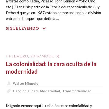
artistas como Tatlin, Picasso, John Lennon y Yoko Ono,
etc.). El análisis parte de la Teoría del espectáculo de Guy
Debord que ya en 1967 estaba comprendiendo la división
entre dos bloques, que definía …
SPECTACLE,
SIGUE LEYENDO
SOCIAL
TRANSFORMATION
AND
UTOPIAN
1 FEBRERO, 2016
MODE(S)
GLOBALIST
La colonialidad: la cara oculta de la
ART
modernidad
Walter Mignolo
Decolonialidad
,
Modernidad
,
Transmodernidad
Mignolo expone aquí la relación entre colonialidad y