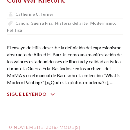
Catherine C. Turner
Canon
,
Guerra Fría
,
Historia del arte
,
Modernismo
,
Política
El ensayo de Hills describe la definición del expresionismo
abstracto de Alfred H. Barr Jr. como una manifestación de
los valores estadounidenses de libertad y calidad artística
durante la Guerra Fría. Basándose en los archivos del
MoMA y en el manual de Barr sobre la colección “What is
Modern Painting?” [«¿Qué es la pintura moderna?»], …
“TRUTH,
SIGUE LEYENDO
FREEDOM,
PERFECTION”
ALFRED
BARR’S
10 NOVIEMBRE, 2016
MODE(S)
WHAT