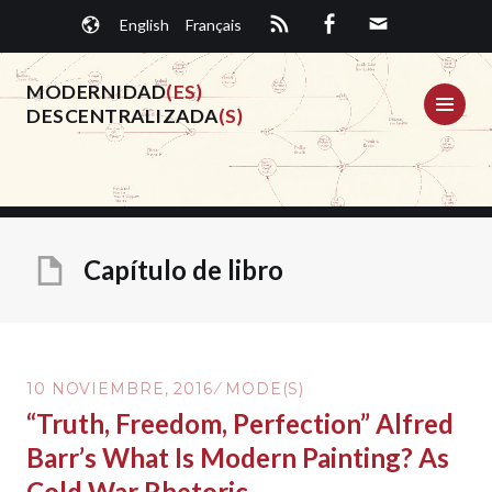
Saltar
English
Français
al
contenido.
MODERNIDAD
(ES)
ME
DESCENTRALIZADA
(S)
Capítulo de libro
10 NOVIEMBRE, 2016
MODE(S)
“Truth, Freedom, Perfection” Alfred
Barr’s What Is Modern Painting? As
Cold War Rhetoric