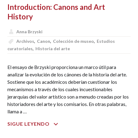
Introduction: Canons and Art
IS
MODERN
History
PAINTING?
AS
Anna Brzyski
COLD
Archivos
,
Canon
,
Colección de museo
,
Estudios
WAR
curatoriales
,
Historia del arte
RHETORIC
El ensayo de Brzyski proporciona un marco útil para
analizar la evolución de los cánones de la historia del arte.
Sostiene que los académicos deberían cuestionar los
mecanismos a través de los cuales incuestionables
jerarquías del valor artístico son a menudo creadas por los
historiadores del arte y los comisarios. En otras palabras,
llama a …
INTRODUCTION:
SIGUE LEYENDO
CANONS