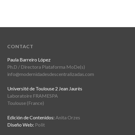
CONTACT
Paula Barreiro López
Ph.D / Directora Plataforma MoDe(s)
info@modernidadesdescentralizadas.com
Université de Toulouse 2 Jean Jaurès
Laboratoire FRAMESPA
Toulouse (France)
Edición de Contenidos:
Anita Orzes
Diseño Web:
Polit