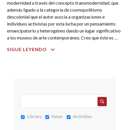
modernidad a través del concepto transmodernidad, que
además ligado a la categoría de cosmopolitismo
descolonial que el autor asocia a organizaciones e
individuos activistas por esta lucha por un pensamiento
emancipatorio y heterogéneo dando un lugar significativo
a los museos de arte contemporáneo. Creo que éste es …
LA
SIGUE LEYENDO
COLONIALIDAD:
LA
CARA
OCULTA
DE
LA
MODERNIDAD
Library
News
Activities