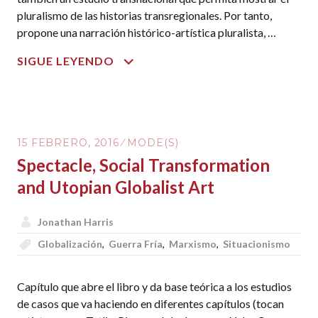
pluralismo de las historias transregionales. Por tanto,
propone una narración histórico-artística pluralista, …
DU
SIGUE LEYENDO
TOURNANT
SPATIAL
OU
UNE
15 FEBRERO, 2016
MODE(S)
HISTOIRE
Spectacle, Social Transformation
HORIZONTALE
DE
and Utopian Globalist Art
L’ART
Jonathan Harris
Globalización
,
Guerra Fría
,
Marxismo
,
Situacionismo
Capítulo que abre el libro y da base teórica a los estudios
de casos que va haciendo en diferentes capítulos (tocan