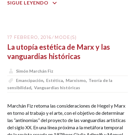
THE
SIGUE LEYENDO
PROBLEM
OF
OUR
AMERICAN
17 FEBRERO, 2016
MODE(S)
COLLECTION:
La utopía estética de Marx y las
MOMA
COLLECTS
vanguardias históricas
AT
HOME
Simón Marchán Fiz
Emancipación
,
Estética
,
Marxismo
,
Teoría de la
sensibilidad
,
Vanguardias históricas
Marchán Fiz retoma las consideraciones de Hegel y Marx
en torno al trabajo y el arte, con el objetivo de determinar
las “antinomias” del proyecto de las vanguardias artísticas
del siglo XX. En una línea próxima a la metáfora temporal
de la revista creada en 1979 por Giulia Adinolfi y Manuel