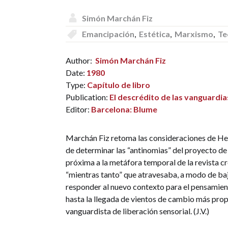
Simón Marchán Fiz
Emancipación
,
Estética
,
Marxismo
,
Te
Author:
Simón Marchán Fiz
Date:
1980
Type:
Capítulo de libro
Publication:
El descrédito de las vanguardia
Editor:
Barcelona: Blume
Marchán Fiz retoma las consideraciones de Hegel
de determinar las “antinomias” del proyecto de l
próxima a la metáfora temporal de la revista cr
“mientras tanto” que atravesaba, a modo de baj
responder al nuevo contexto para el pensamient
hasta la llegada de vientos de cambio más prop
vanguardista de liberación sensorial. (J.V.)