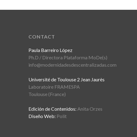
CONTACT
Paula Barreiro López
Ph.D / Directora Plataforma MoDe(s)
info@modernidadesdescentralizadas.com
Université de Toulouse 2 Jean Jaurès
Laboratoire FRAMESPA
Toulouse (France)
Edición de Contenidos:
Anita Orzes
Diseño Web:
Polit