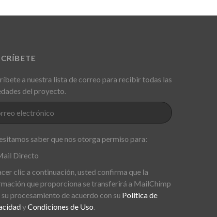
SCRÍBETE
ríbete a nuestra lista de correo para recibir todas las
dades del proyecto.
sitamos saber que nos otorga permiso para:
ail Directo
acer clic a continuación, usted confirma que la
rmación que proporciona se transferirá a MailChimp
 su procesamiento de acuerdo con su
Política de
acidad
y
Condiciones de Uso
.