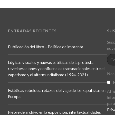
ENTRADAS RECIENTES
SU
Susc
Publicación del libro – Política de imprenta
nove
Lógicas visuales y nuevas estéticas de la protesta:
reverberaciones y confluencias transnacionales entre el
Nece
zapatismo y el altermundialismo (1994-2021)
M
Estéticas rebeldes: retazos del viaje de los zapatistas en
Al h
Europa
info
para
Priv
Fiebre de archivo en la exposición: intertextualidades