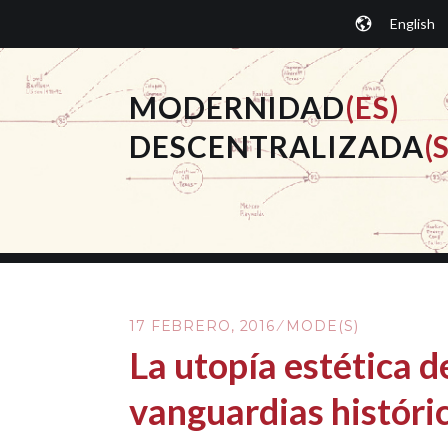
Saltar
English
al
contenido.
MODERNIDAD
(ES)
DESCENTRALIZADA
(S
17 FEBRERO, 2016
MODE(S)
La utopía estética d
vanguardias históri