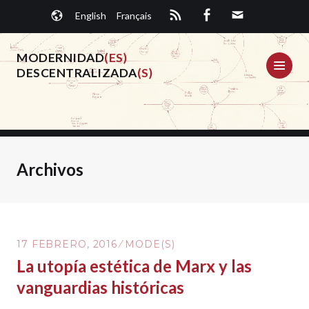
Saltar
English
Français
al
contenido.
MODERNIDAD
(ES)
ME
DESCENTRALIZADA
(S)
Archivos
17 FEBRERO, 2016
MODE(S)
La utopía estética de Marx y las
vanguardias históricas