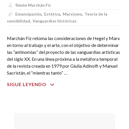
Simón Marchán Fiz
Emancipación
,
Estética
,
Marxismo
,
Teoría de la
sensibilidad
,
Vanguardias históricas
Marchán Fiz retoma las consideraciones de Hegel y Marx
en torno al trabajo y el arte, con el objetivo de determinar
las “antinomias” del proyecto de las vanguardias artísticas
del siglo XX. En una línea próxima a la metáfora temporal
de la revista creada en 1979 por Giulia Adinolfi y Manuel
Sacristán, el “mientras tanto” …
LA
SIGUE LEYENDO
UTOPÍA
ESTÉTICA
DE
MARX
Y
LAS