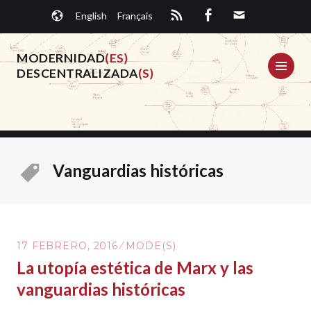
Saltar
English
Français
al
contenido.
MODERNIDAD
(ES)
ME
DESCENTRALIZADA
(S)
Vanguardias históricas
17 FEBRERO, 2016
MODE(S)
La utopía estética de Marx y las
vanguardias históricas