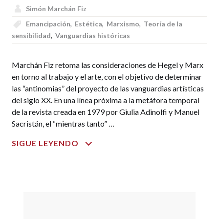
Simón Marchán Fiz
Emancipación
,
Estética
,
Marxismo
,
Teoría de la
sensibilidad
,
Vanguardias históricas
Marchán Fiz retoma las consideraciones de Hegel y Marx
en torno al trabajo y el arte, con el objetivo de determinar
las “antinomias” del proyecto de las vanguardias artísticas
del siglo XX. En una línea próxima a la metáfora temporal
de la revista creada en 1979 por Giulia Adinolfi y Manuel
Sacristán, el “mientras tanto” …
LA
SIGUE LEYENDO
UTOPÍA
ESTÉTICA
DE
MARX
Y
LAS