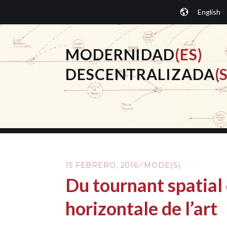
Saltar
English
al
contenido.
MODERNIDAD
(ES)
DESCENTRALIZADA
(S
15 FEBRERO, 2016
MODE(S)
Du tournant spatial 
horizontale de l’art