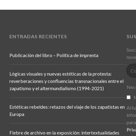
ENTRADAS RECIENTES
SU
Susc
Publicación del libro – Política de imprenta
nove
Lógicas visuales y nuevas estéticas de la protesta:
reverberaciones y confluencias transnacionales entre el
Nece
zapatismo y el altermundialismo (1994-2021)
M
Estéticas rebeldes: retazos del viaje de los zapatistas en
Al h
Europa
info
para
Priv
Fiebre de archivo en la exposición: intertextualidades