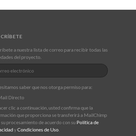
SCRÍBETE
ríbete a nuestra lista de correo para recibir todas las
dades del proyecto.
sitamos saber que nos otorga permiso para:
ail Directo
acer clic a continuación, usted confirma que la
rmación que proporciona se transferirá a MailChimp
 su procesamiento de acuerdo con su
Política de
acidad
y
Condiciones de Uso
.