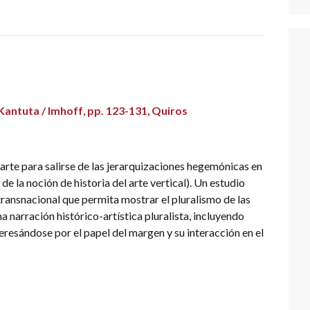
Kantuta / Imhoff
,
pp. 123-131
,
Quiros
arte para salirse de las jerarquizaciones hegemónicas en
e la noción de historia del arte vertical). Un estudio
transnacional que permita mostrar el pluralismo de las
a narración histórico-artística pluralista, incluyendo
eresándose por el papel del margen y su interacción en el