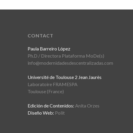
CONTACT
Paula Barreiro López
Ph.D / Directora Plataforma MoDe(s)
info@modernidadesdescentralizadas.com
Université de Toulouse 2 Jean Jaurès
Laboratoire FRAMESPA
Toulouse (France)
Edición de Contenidos:
Anita Orzes
Diseño Web:
Polit