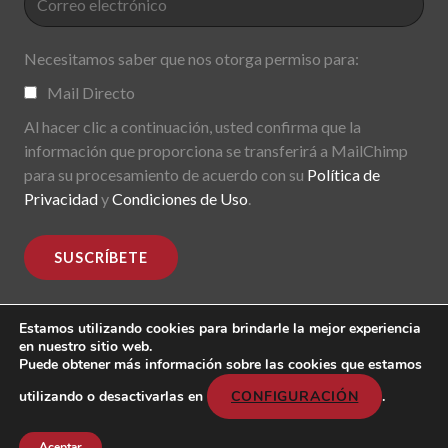
Necesitamos saber que nos otorga permiso para:
Mail Directo
Al hacer clic a continuación, usted confirma que la
información que proporciona se transferirá a MailChimp
para su procesamiento de acuerdo con su
Política de
Privacidad
y
Condiciones de Uso
.
Estamos utilizando cookies para brindarle la mejor experiencia
en nuestro sitio web.
Puede obtener más información sobre las cookies que estamos
MoDe(s). Modernidade(s) Descentralizada(s). 2015-2017.
All rights reserved
utilizando o desactivarlas en
CONFIGURACIÓN
.
Header image: "Mark Lombardi, George W. Bush, Harken
Energy, Jackson Stephens. 5th version; 1999".
Aceptar