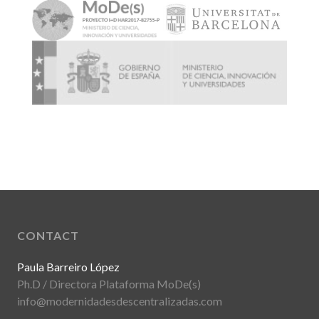
CONTACT
Paula Barreiro López
Ph.D / Directora Plataforma MoDe(s)
info@modernidadesdescentralizadas.com