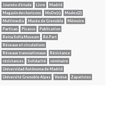
Journée d'etude
Livre
Madrid
Magasin des horizons
MoDe(s)
Modes(2)
Multimedia
Musée de Grenoble
Mémoire
Partisan
Picasso
Publication
Reina Sofía Museum
Ré.Part
Réseaux et circulations
Réseaux transnationaux
Résistance
résistances
Solidarité
séminaire
Universidad Autónoma de Madrid
Université Grenoble Alpes
Venise
Zapatistes