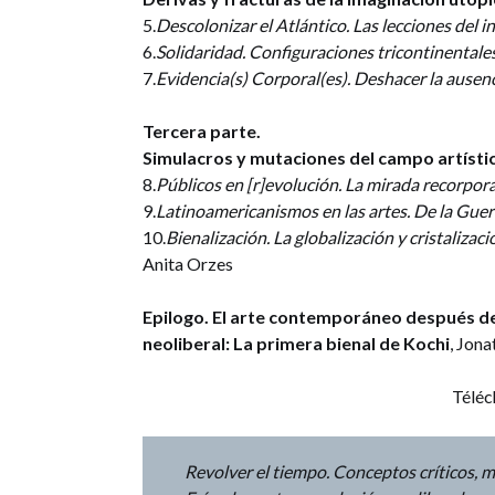
5.
Descolonizar el Atlántico. Las lecciones del i
6.
Solidaridad. Configuraciones tricontinentales
7.
Evidencia(s) Corporal(es). Deshacer la ausenci
Tercera parte.
Simulacros y mutaciones del campo artístic
8.
Públicos en [r]evolución. La mirada recorpor
9.
Latinoamericanismos en las artes. De la Gue
10.
Bienalización. La globalización y cristaliza
Anita Orzes
Epilogo. El arte contemporáneo después del 
neoliberal: La primera bienal de Kochi
, Jona
Téléc
Revolver el tiempo. Conceptos críticos, m