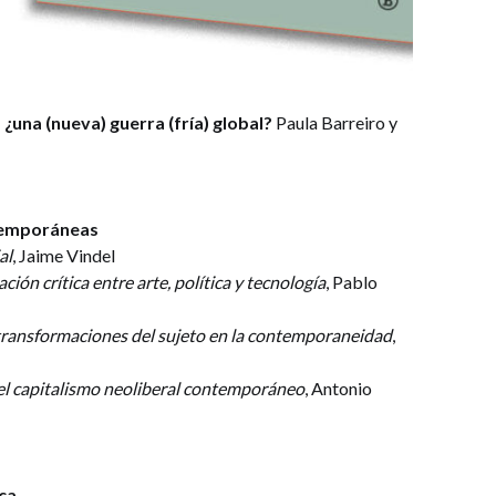
¿una (nueva) guerra (fría) global?
Paula Barreiro y
ntemporáneas
al
, Jaime Vindel
ación crítica entre arte, política y tecnología
, Pablo
 transformaciones del sujeto en la contemporaneidad
,
 el capitalismo neoliberal contemporáneo
, Antonio
ica