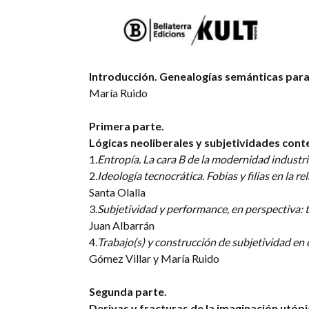
Introducción. Genealogías semánticas para 
María Ruido
Primera parte.
Lógicas neoliberales y subjetividades co
1.
Entropía. La cara B de la modernidad industri
2.
Ideología tecnocrática. Fobias y filias en la rel
Santa Olalla
3.
Subjetividad y performance, en perspectiva:
Juan Albarrán
4.
Trabajo(s) y construcción de subjetividad en
Gómez Villar y María Ruido
Segunda parte.
Derivas y fracturas de la imaginación utóp