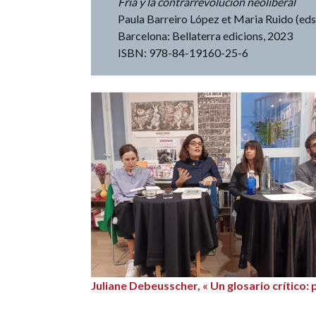
Fría y la contrarrevolución neoliberal
Paula Barreiro López et Maria Ruido (eds
Barcelona: Bellaterra edicions, 2023
ISBN: 978-84-19160-25-6
Juliane Debeusscher, « Un glosario crítico: