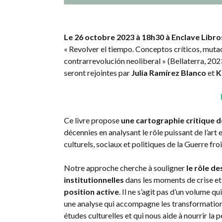
Le 26 octobre 2023 à 18h30 à Enclave Libro
« Revolver el tiempo. Conceptos críticos, mutaci
contrarrevolución neoliberal » (Bellaterra, 2023
seront rejointes par
Julia Ramírez Blanco
et
K
Ce livre propose
une cartographie critique d
décennies en analysant le rôle puissant de l’art
culturels, sociaux et politiques de la Guerre froi
Notre approche cherche à souligner
le rôle d
institutionnelles
dans les moments de crise et
position active
. Il ne s’agit pas d’un volume q
une analyse qui accompagne les transformations d
études culturelles et qui nous aide à nourrir la