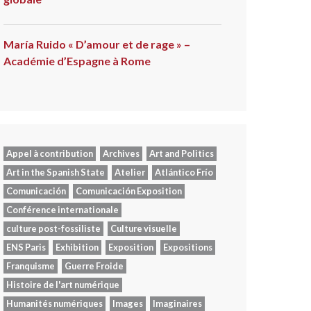
María Ruido « D’amour et de rage » –
Académie d’Espagne à Rome
Appel à contribution
Archives
Art and Politics
Art in the Spanish State
Atelier
Atlántico Frío
Comunicación
Comunicación Exposition
Conférence internationale
culture post-fossiliste
Culture visuelle
ENS Paris
Exhibition
Exposition
Expositions
Franquisme
Guerre Froide
Histoire de l'art numérique
Humanités numériques
Images
Imaginaires