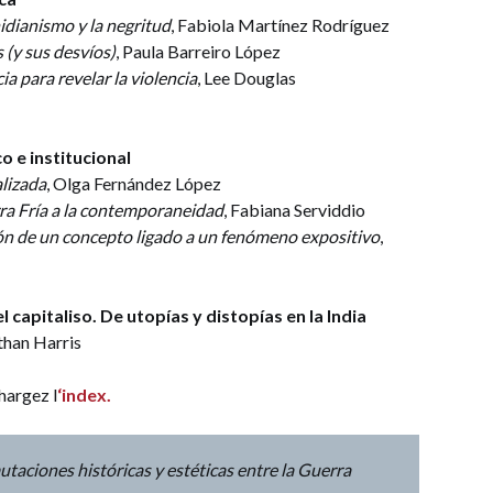
nidianismo y la negritud
, Fabiola Martínez Rodríguez
 (y sus desvíos)
, Paula Barreiro López
a para revelar la violencia
, Lee Douglas
o e institucional
alizada
, Olga Fernández López
rra Fría a la contemporaneidad
, Fabiana Serviddio
ción de un concepto ligado a un fenómeno expositivo
,
capitaliso. De utopías y distopías en la India
than Harris
hargez l
‘index.
utaciones históricas y estéticas entre la Guerra