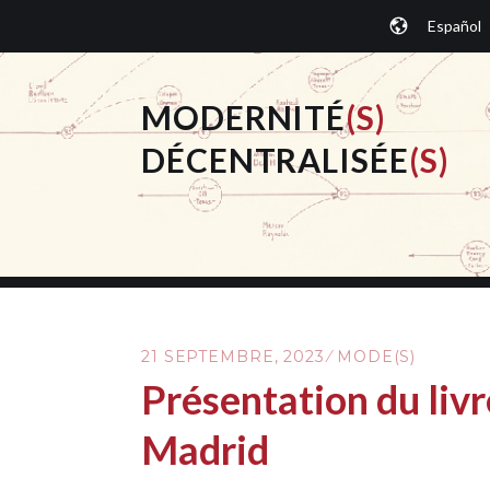
Aller
Español
au
contenu
principal
MODERNITÉ
(S)
DÉCENTRALISÉE
(S)
21 SEPTEMBRE, 2023
MODE(S)
Présentation du livr
Madrid