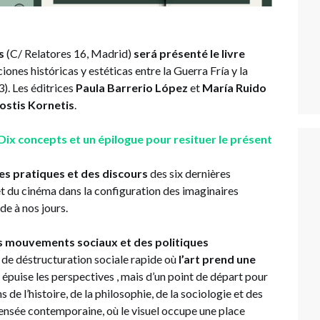
s
(C/ Relatores 16, Madrid)
será présenté le livre
ones históricas y estéticas entre la Guerra Fría y la
). Les éditrices
Paula Barrerio López
et
María Ruido
ostis Kornetis
.
Dix concepts et un épilogue pour resituer le présent
es pratiques et des discours
des six dernières
 et du cinéma dans la configuration des imaginaires
de à nos jours.
es mouvements sociaux et des politiques
 de déstructuration sociale rapide où
l’art prend une
ui épuise les perspectives , mais d’un point de départ pour
e l’histoire, de la philosophie, de la sociologie et des
 pensée contemporaine, où le visuel occupe une place