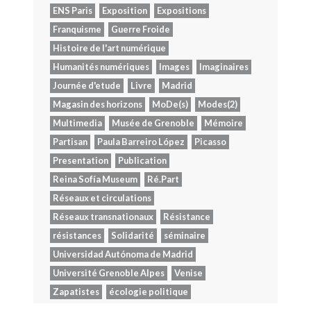
ENS Paris
Exposition
Expositions
Franquisme
Guerre Froide
Histoire de l'art numérique
Humanités numériques
Images
Imaginaires
Journée d'etude
Livre
Madrid
Magasin des horizons
MoDe(s)
Modes(2)
Multimedia
Musée de Grenoble
Mémoire
Partisan
Paula Barreiro López
Picasso
Presentation
Publication
Reina Sofía Museum
Ré.Part
Réseaux et circulations
Réseaux transnationaux
Résistance
résistances
Solidarité
séminaire
Universidad Autónoma de Madrid
Université Grenoble Alpes
Venise
Zapatistes
écologie politique