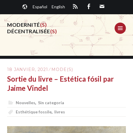
Aller
Español
English
au
contenu
principal
MODERNITÉ
(S)
ME
DÉCENTRALISÉE
(S)
18 JANVIER, 2021
MODE(S)
Sortie du livre – Estética fósil par
Jaime Vindel
Nouvelles
,
Sin categoría
Esthétique fossile
,
livres