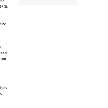
onal
963),
sité
.
cas y
s por
ine y
o.