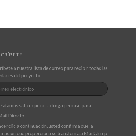
SCRÍBETE
ríbete a nuestra lista de correo para recibir todas las
dades del proyecto.
sitamos saber que nos otorga permiso para:
ail Directo
acer clic a continuación, usted confirma que la
rmación que proporciona se transferirá a MailChimp