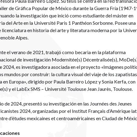
ofesora Paula Barreiro López. Su tesis se centra en la red transnaci
aller de Gráfica Popular de México durante la Guerra Fría (1947-1
nuando la investigación que inició como estudiante del máster en
ia del Arte en la Université Paris 1 Panthéon Sorbonne. Posee una
 licenciatura en historia del arte y literatura moderna por la Univer
enoble Alpes.
te el verano de 2021, trabajó como becaria en la plataforma
nacional de investigación Modernitée(s) Décentralisée(s), MoDe(s)
 2024, es investigadora asociada en el proyecto «Imágenes políti
s mundos por construir: la cultura visual del viaje de los zapatista
da en Europa», dirigido por Paula Barreiro López y Sonia Kerfa, con
s) y el LabEx SMS – Université Toulouse Jean Jaurès, Toulouse.
lio de 2024, presentó su investigación en las Journées des Jeunes
canistes 2024, organizadas por el Institut Français d’Amérique lat
ntre d’études mexicaines et centroaméricaines en Ciudad de Méxic
icaciones