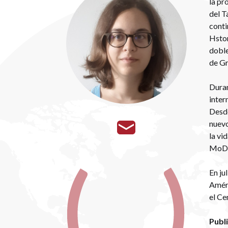
la pr
del T
conti
Hstor
doble
de Gr
Duran
inter
Desde
nuevo
la vi
MoDe(
En ju
Améri
el Ce
Publ