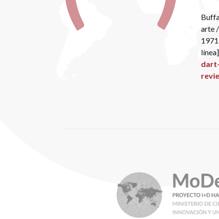
Buffa
arte 
1971
línea
dart
revi