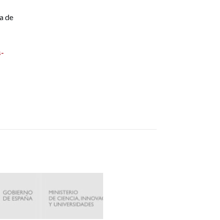
a de
s-