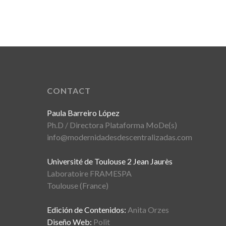
CONTACT
Paula Barreiro López
Ph.D / Directora Plataforma MoDe(s)
info@modernidadesdescentralizadas.com
Université de Toulouse 2 Jean Jaurès
Laboratoire FRAMESPA
Toulouse (France)
Edición de Contenidos:
Anita Orzes
Diseño Web:
Polit