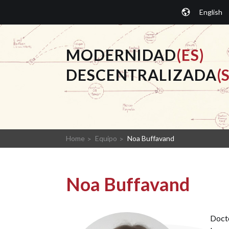
Saltar
English
al
contenido.
MODERNIDAD
(ES)
DESCENTRALIZADA
(S
Home
Equipo
Noa Buffavand
Noa Buffavand
Docto