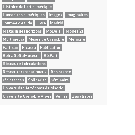
Histoire de l'art numérique
Humanités numériques
Images
Imaginaires
Journée d'etude
Livre
Madrid
Magasin des horizons
MoDe(s)
Modes(2)
Multimedia
Musée de Grenoble
Mémoire
Partisan
Picasso
Publication
Reina Sofía Museum
Ré.Part
Réseaux et circulations
Réseaux transnationaux
Résistance
résistances
Solidarité
séminaire
Universidad Autónoma de Madrid
Université Grenoble Alpes
Venise
Zapatistes