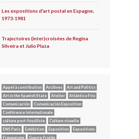
Les expositions d’art postal en Espagne,
1973-1981
Trajectoires (inter)croisées de Regina
Silveira et Julio Plaza
Appel à contribution
Archives
Art and Politics
Art in the Spanish State
Atelier
Atlántico Frío
Comunicación
Comunicación Exposition
Conférence internationale
culture post-fossiliste
Culture visuelle
ENS Paris
Exhibition
Exposition
Expositions
Franquisme
Guerre Froide