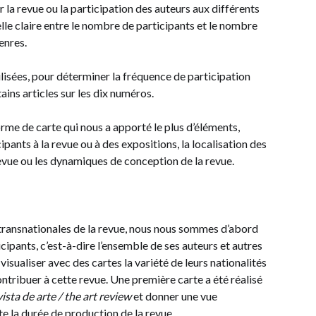
 la revue ou la participation des auteurs aux différents
le claire entre le nombre de participants et le nombre
enres.
lisées, pour déterminer la fréquence de participation
ains articles sur les dix numéros.
orme de carte qui nous a apporté le plus d’éléments,
ants à la revue ou à des expositions, la localisation des
evue ou les dynamiques de conception de la revue.
transnationales de la revue, nous nous sommes d’abord
icipants, c’est-à-dire l’ensemble de ses auteurs et autres
sualiser avec des cartes la variété de leurs nationalités
ontribuer à cette revue. Une première carte a été réalisé
vista de arte / the art review
et donner une vue
te la durée de production de la revue.