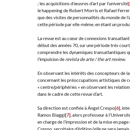
; les acquisitions d’œuvres d’art par l’université
le happening de Robert Morris et Rafael Ferrer
que des visites de personnalités du monde de 
cette période par elle-même, en étant un produi
La revue est au cœur de connexions transatlantiq
début des années 70, sur une période très cour
comprendre les dynamiques transatlantiques qu
l’impulsion de
revista de arte / the art review
.
En observant les intérêts des concepteurs de la
concernant les préoccupations artistiques de ce
« centre/périphéries » en observant les relation
dans le cadre de cette revue d’art.
Sa direction est confiée à Ángel Crespo
[6]
, int
Ramos Biaggi
[7]
, alors professeur à l’Univers
en charge de l’impression et de la mise en page
Crespo, secrétaire d’édition (elle ne sera jama