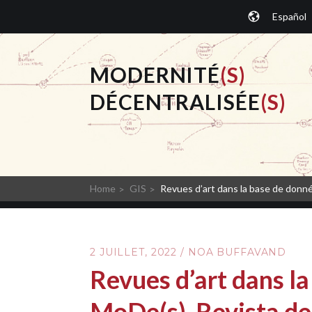
Aller
Español
au
contenu
principal
MODERNITÉ
(S)
DÉCENTRALISÉE
(S)
Home
GIS
Revues d’art dans la base de donné
2 JUILLET, 2022
/
NOA BUFFAVAND
Revues d’art dans l
MoDe(s). Revista de