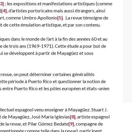
[3]
; les expositions et manifestations artistiques (comme
)
[4]
, d’artistes portoricains mais aussi étrangers, ainsi
l’art, comme Umbro Apollonio
[5]
. La revue témoigne de
t de cette émulation artistique, et par son contenu.
ues dans le monde de l’art à la fin des années 60 et au
te de trois ans (1969-1971). Cette étude a pour but de
i se développent à partir de Mayagüez et sous
 revue, on peut déterminer certaines généralités
tte période à Puerto Rico et questionner la notion de
s entre Puerto Rico et les pôles européen et états-unien
ellectuel espagnol venu enseigner à Mayagüez. Stuart J.
ité de Mayagüez, José María Iglesias
[8]
, artiste espagnol
 de la revue, et Pilar Gómez Bedate
[9]
, compagne de
is mentionnée comme telle dans la revue), participent