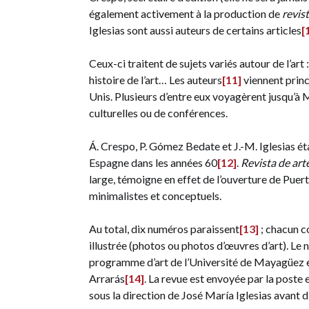
également activement à la production de
revist
Iglesias sont aussi auteurs de certains articles
[
Ceux-ci traitent de sujets variés autour de l’art :
histoire de l’art… Les auteurs
[11]
viennent princ
Unis. Plusieurs d’entre eux voyagèrent jusqu’à
culturelles ou de conférences.
Á. Crespo, P. Gómez Bedate et J.-M. Iglesias é
Espagne dans les années 60
[12]
.
Revista de arte
large, témoigne en effet de l’ouverture de Puert
minimalistes et conceptuels.
Au total, dix numéros paraissent
[13]
; chacun c
illustrée (photos ou photos d’œuvres d’art). Le
programme d’art de l’Université de Mayagüez et 
Arrarás
[14]
. La revue est envoyée par la post
sous la direction de José María Iglesias avant 