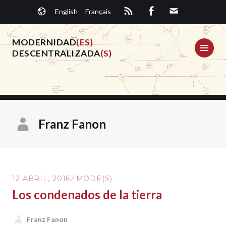
Saltar
English
Français
al
contenido.
MODERNIDAD
(ES)
ME
DESCENTRALIZADA
(S)
Franz Fanon
12 ABRIL, 2016
MODE(S)
Los condenados de la tierra
Franz Fanon