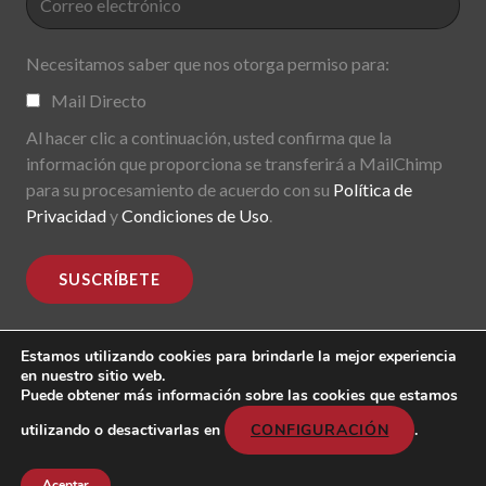
Necesitamos saber que nos otorga permiso para:
Mail Directo
Al hacer clic a continuación, usted confirma que la
información que proporciona se transferirá a MailChimp
para su procesamiento de acuerdo con su
Política de
Privacidad
y
Condiciones de Uso
.
Estamos utilizando cookies para brindarle la mejor experiencia
en nuestro sitio web.
Puede obtener más información sobre las cookies que estamos
MoDe(s). Modernidade(s) Descentralizada(s). 2015-2017.
All rights reserved
utilizando o desactivarlas en
CONFIGURACIÓN
.
Header image: "Mark Lombardi, George W. Bush, Harken
Energy, Jackson Stephens. 5th version; 1999".
Aceptar