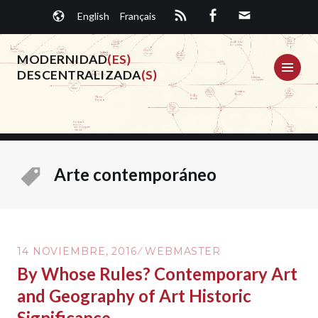
Saltar
English
Français
al
contenido.
MODERNIDAD
(ES)
ME
DESCENTRALIZADA
(S)
Arte contemporáneo
14 NOVIEMBRE, 2016
WEBMASTER
By Whose Rules? Contemporary Art
and Geography of Art Historic
Significance