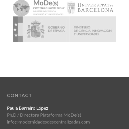
CONTACT
Paula Barreiro López
Ph.D / Directora Plataforma MoDe(s)
info@modernidadesdescentralizadas.com