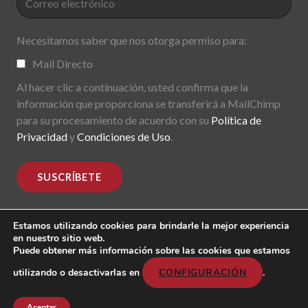
Necesitamos saber que nos otorga permiso para:
Mail Directo
Al hacer clic a continuación, usted confirma que la
información que proporciona se transferirá a MailChimp
para su procesamiento de acuerdo con su
Política de
Privacidad
y
Condiciones de Uso
.
Estamos utilizando cookies para brindarle la mejor experiencia
en nuestro sitio web.
Puede obtener más información sobre las cookies que estamos
MoDe(s). Modernidade(s) Descentralizada(s). 2015-2017.
All rights reserved
utilizando o desactivarlas en
CONFIGURACIÓN
.
Header image: "Mark Lombardi, George W. Bush, Harken
Energy, Jackson Stephens. 5th version; 1999".
Aceptar