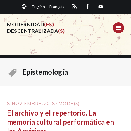
Saltar
English
Français
al
contenido.
MODERNIDAD
(ES)
ME
DESCENTRALIZADA
(S)
Epistemología
8 NOVIEMBRE, 2018
MODE(S)
El archivo y el repertorio. La
memoria cultural performática en
las Américas