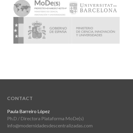
CONTACT
Paula Barreiro López
Ph.D / Directora Plataforma MoDe(s)
info@modernidadesdescentralizadas.com