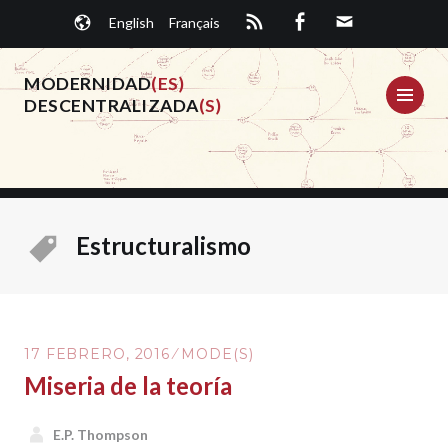
Saltar
English
Français
al
contenido.
MODERNIDAD
(ES)
ME
DESCENTRALIZADA
(S)
Estructuralismo
17 FEBRERO, 2016
MODE(S)
Miseria de la teoría
E.P. Thompson