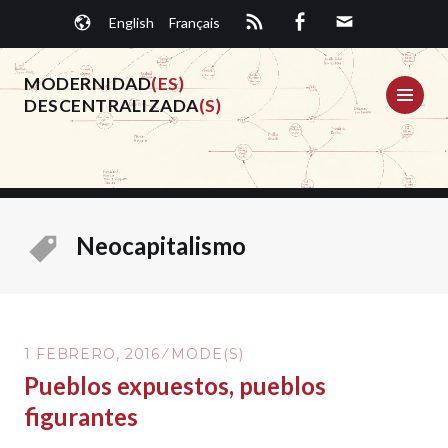
Saltar
English
Français
al
contenido.
MODERNIDAD
(ES)
ME
DESCENTRALIZADA
(S)
Neocapitalismo
1 FEBRERO, 2016
MODE(S)
Pueblos expuestos, pueblos
figurantes