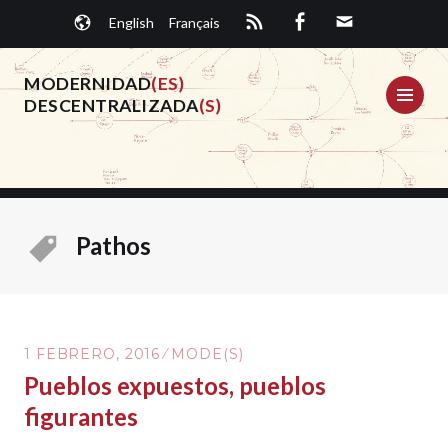
Saltar
English
Français
al
contenido.
MODERNIDAD
(ES)
ME
DESCENTRALIZADA
(S)
Pathos
1 FEBRERO, 2016
MODE(S)
Pueblos expuestos, pueblos
figurantes