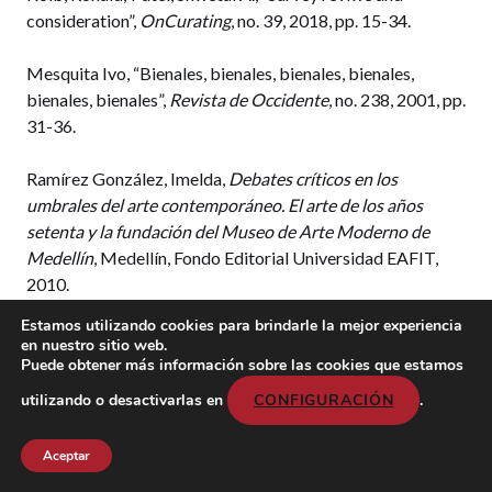
consideration”,
OnCurating
, no. 39, 2018, pp. 15-34.
Mesquita Ivo, “Bienales, bienales, bienales, bienales,
bienales, bienales”,
Revista de Occidente
, no. 238, 2001, pp.
31-36.
Ramírez González, Imelda,
Debates críticos en los
umbrales del arte contemporáneo. El arte de los años
setenta y la fundación del Museo de Arte Moderno de
Medellín
, Medellín, Fondo Editorial Universidad EAFIT,
2010.
Estamos utilizando cookies para brindarle la mejor experiencia
Rocca, María Cristina; Panzetta, Ricardo, “Bienales de
en nuestro sitio web.
Córdoba: arte, ciudad e ideologías”,
Estudios,
no. 10, 1998,
Puede obtener más información sobre las cookies que estamos
pp. 93-108.
utilizando o desactivarlas en
CONFIGURACIÓN
.
Segunda Bienal Americana del Grabado
, Santiago de Chile,
Aceptar
Editorial Universitaria, 1965.