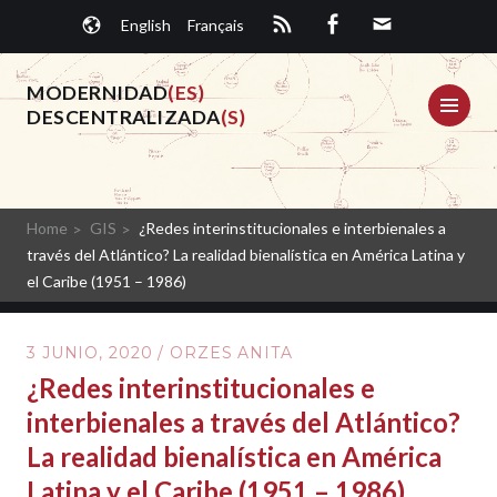
Saltar
English
Français
al
contenido.
MODERNIDAD
(ES)
ME
DESCENTRALIZADA
(S)
Home
GIS
¿Redes interinstitucionales e interbienales a
través del Atlántico? La realidad bienalística en América Latina y
el Caribe (1951 – 1986)
3 JUNIO, 2020
/
ORZES ANITA
¿Redes interinstitucionales e
interbienales a través del Atlántico?
La realidad bienalística en América
Latina y el Caribe (1951 – 1986)