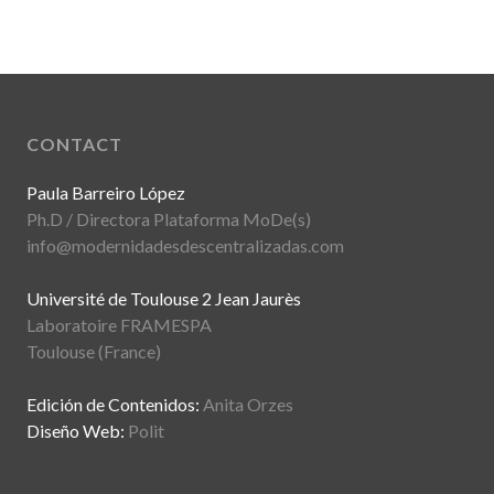
CONTACT
Paula Barreiro López
Ph.D / Directora Plataforma MoDe(s)
info@modernidadesdescentralizadas.com
Université de Toulouse 2 Jean Jaurès
Laboratoire FRAMESPA
Toulouse (France)
Edición de Contenidos:
Anita Orzes
Diseño Web:
Polit