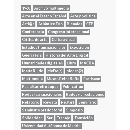
1968
Archivo multimedia
Arte en el Estado Español
Arte y política
Artl@s
Atlántico Frío
Bienales
CFP
Conferencia
Congreso internacional
Crítica de arte
Cultura visual
Estudios transnacionales
Exposición
Guerra Fría
Historia del Arte Digital
Humanidades digitales
Libro
MACBA
María Ruido
MoDe(s)
Modes(2)
Multimedia
Museo Reina Sofía
Partisano
Paula Barreiro López
Publication
Redes transnacionales
Redes y circulaciones
Relatorio
Revista
Ré.Part
Seminario
Seminario predoctoral
Simposio
Solidaridad
Sur
Trabajo
Transición
Universidad Autónoma de Madrid