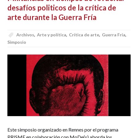
desafíos politicos de la crítica de
arte durante la Guerra Fría
Archivos
,
Arte y política
,
Crítica de arte
,
Guerra Fría
,
Simposio
Este simposio organizado en Rennes por el programa
PRISME en colaboración con MoDe(s) aborda los