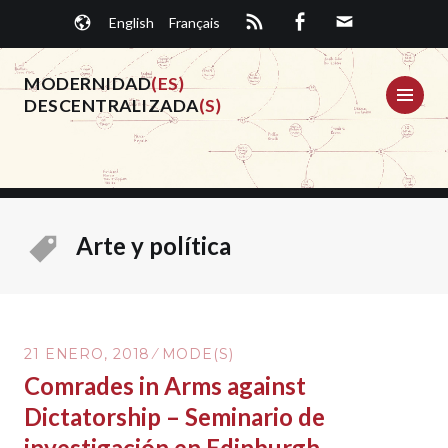
Saltar
English
Français
al
contenido.
MODERNIDAD
(ES)
ME
DESCENTRALIZADA
(S)
Arte y política
21 ENERO, 2018
MODE(S)
Comrades in Arms against
Dictatorship – Seminario de
investigación en Edinburgh