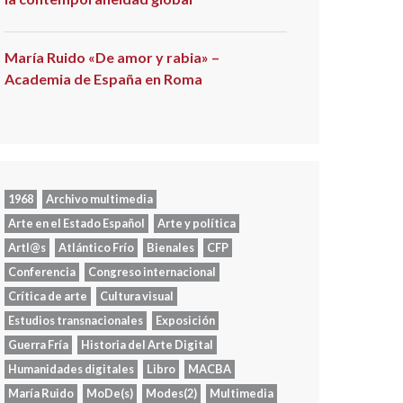
María Ruido «De amor y rabia» –
Academia de España en Roma
1968
Archivo multimedia
Arte en el Estado Español
Arte y política
Artl@s
Atlántico Frío
Bienales
CFP
Conferencia
Congreso internacional
Crítica de arte
Cultura visual
Estudios transnacionales
Exposición
Guerra Fría
Historia del Arte Digital
Humanidades digitales
Libro
MACBA
María Ruido
MoDe(s)
Modes(2)
Multimedia