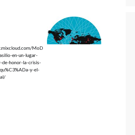
w.mixcloud.com/MoD
silio-en-un-lugar-
-de-honor-la-crisis-
rqu%C3%ADa-y-el-
al/