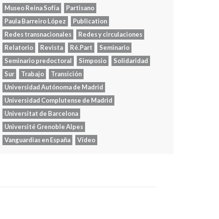
Museo Reina Sofía
Partisano
Paula Barreiro López
Publication
Redes transnacionales
Redes y circulaciones
Relatorio
Revista
Ré.Part
Seminario
Seminario predoctoral
Simposio
Solidaridad
Sur
Trabajo
Transición
Universidad Autónoma de Madrid
Universidad Complutense de Madrid
Universitat de Barcelona
Université Grenoble Alpes
Vanguardias en España
Vídeo