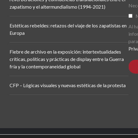
Nece
zapatismo y el altermundialismo (1994-2021)
M
Estéticas rebeldes: retazos del viaje de los zapatistas en
Al h
Europa
info
para
Priv
Fiebre de archivo en la exposición: intertextualidades
críticas, políticas y prácticas de display entre la Guerra
fría y la contemporaneidad global
CFP – Lógicas visuales y nuevas estéticas de la protesta