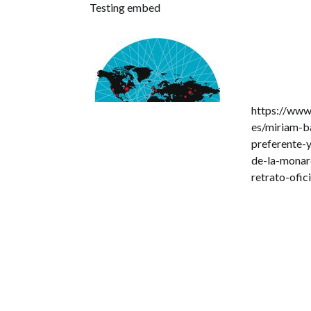
Testing embed
https://ww
es/miriam-ba
preferente-y
de-la-mona
retrato-ofici