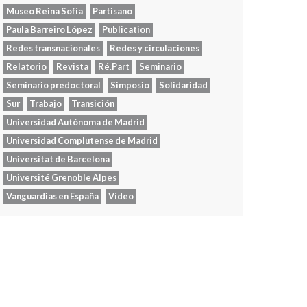
Museo Reina Sofía
Partisano
Paula Barreiro López
Publication
Redes transnacionales
Redes y circulaciones
Relatorio
Revista
Ré.Part
Seminario
Seminario predoctoral
Simposio
Solidaridad
Sur
Trabajo
Transición
Universidad Autónoma de Madrid
Universidad Complutense de Madrid
Universitat de Barcelona
Université Grenoble Alpes
Vanguardias en España
Vídeo