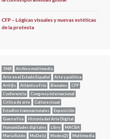
CFP – Lógicas visuales y nuevas estéticas
de la protesta
1968
Archivo multimedia
Arte en el Estado Español
Arte y política
Artl@s
Atlántico Frío
Bienales
CFP
Conferencia
Congreso internacional
Crítica de arte
Cultura visual
Estudios transnacionales
Exposición
Guerra Fría
Historia del Arte Digital
Humanidades digitales
Libro
MACBA
María Ruido
MoDe(s)
Modes(2)
Multimedia