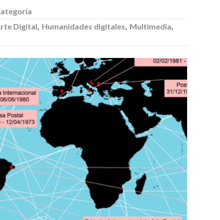
categoría
rte Digital
,
Humanidades digitales
,
Multimedia
,