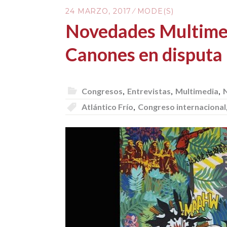
24 MARZO, 2017
MODE(S)
Novedades Multimedi
Canones en disputa
Congresos
,
Entrevistas
,
Multimedia
,
N
Atlántico Frío
,
Congreso internacional