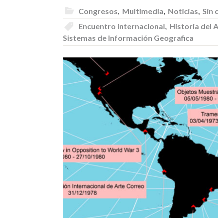
Congresos
,
Multimedia
,
Noticias
,
Sin 
Encuentro internacional
,
Historia del A
Sistemas de Información Geografica