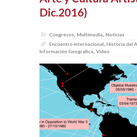
Dic.2016)
Congresos
,
Multimedia
,
Noticias
Encuentro internacional
,
Historia del A
Información Geografica
,
Vídeo