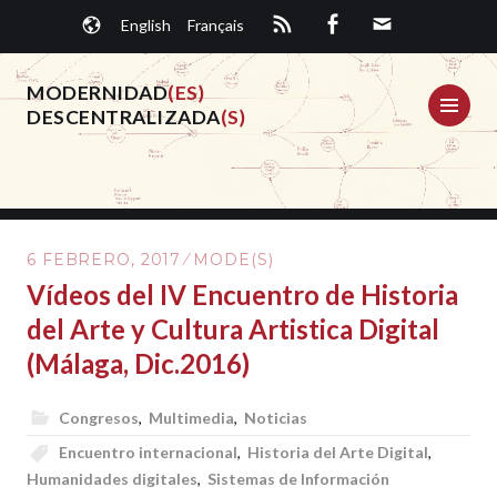
Saltar
English
Français
al
contenido.
MODERNIDAD
(ES)
ME
DESCENTRALIZADA
(S)
6 FEBRERO, 2017
MODE(S)
Vídeos del IV Encuentro de Historia
del Arte y Cultura Artistica Digital
(Málaga, Dic.2016)
Congresos
,
Multimedia
,
Noticias
Encuentro internacional
,
Historia del Arte Digital
,
Humanidades digitales
,
Sistemas de Información