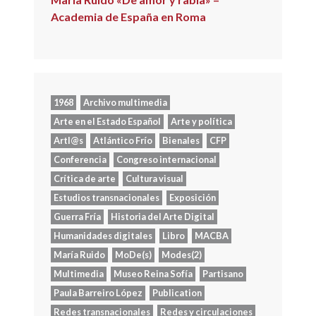
Academia de España en Roma
1968
Archivo multimedia
Arte en el Estado Español
Arte y política
Artl@s
Atlántico Frío
Bienales
CFP
Conferencia
Congreso internacional
Crítica de arte
Cultura visual
Estudios transnacionales
Exposición
Guerra Fría
Historia del Arte Digital
Humanidades digitales
Libro
MACBA
María Ruido
MoDe(s)
Modes(2)
Multimedia
Museo Reina Sofía
Partisano
Paula Barreiro López
Publication
Redes transnacionales
Redes y circulaciones