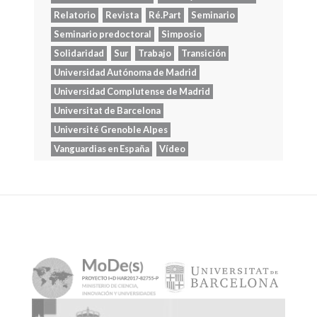
Relatorio
Revista
Ré.Part
Seminario
Seminario predoctoral
Simposio
Solidaridad
Sur
Trabajo
Transición
Universidad Autónoma de Madrid
Universidad Complutense de Madrid
Universitat de Barcelona
Université Grenoble Alpes
Vanguardias en España
Vídeo