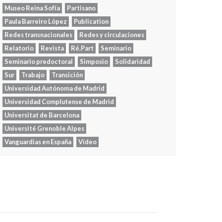
Museo Reina Sofía
Partisano
Paula Barreiro López
Publication
Redes transnacionales
Redes y circulaciones
Relatorio
Revista
Ré.Part
Seminario
Seminario predoctoral
Simposio
Solidaridad
Sur
Trabajo
Transición
Universidad Autónoma de Madrid
Universidad Complutense de Madrid
Universitat de Barcelona
Université Grenoble Alpes
Vanguardias en España
Vídeo