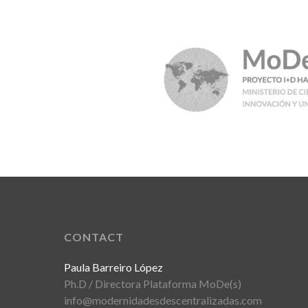
CONTACT
Paula Barreiro López
Ph.D / Directora Plataforma MoDe(s)
info@modernidadesdescentralizadas.com