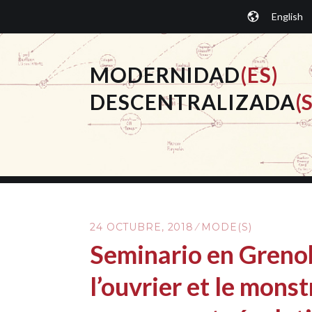
Saltar
English
al
contenido.
MODERNIDAD
(ES)
DESCENTRALIZADA
(S
24 OCTUBRE, 2018
MODE(S)
Seminario en Grenobl
l’ouvrier et le mons