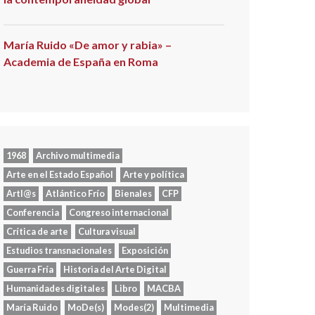
María Ruido «De amor y rabia» –
Academia de España en Roma
1968
Archivo multimedia
Arte en el Estado Español
Arte y política
Artl@s
Atlántico Frío
Bienales
CFP
Conferencia
Congreso internacional
Crítica de arte
Cultura visual
Estudios transnacionales
Exposición
Guerra Fría
Historia del Arte Digital
Humanidades digitales
Libro
MACBA
María Ruido
MoDe(s)
Modes(2)
Multimedia