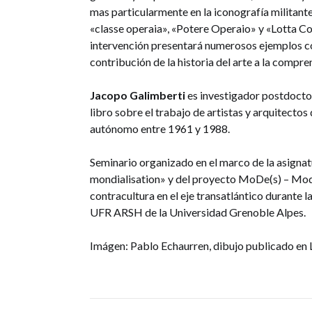
mas particularmente en la iconografía militant
«classe operaia», «Potere Operaio» y «Lotta C
intervención presentará numerosos ejemplos con 
contribución de la historia del arte a la compr
Jacopo Galimberti
es investigador postdocto
libro sobre el trabajo de artistas y arquitecto
autónomo entre 1961 y 1988.
Seminario organizado en el marco de la asignatur
mondialisation» y del proyecto MoDe(s) – Moder
contracultura en el eje transatlántico durante
UFR ARSH de la Universidad Grenoble Alpes.
Imágen: Pablo Echaurren, dibujo publicado en 