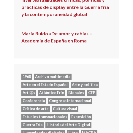
prácticas de display entre la Guerra fría
y la contemporaneidad global
María Ruido «De amor y rabia» –
Academia de España en Roma
1968
Archivo multimedia
Arte en el Estado Español
Arte y política
Artl@s
Atlántico Frío
Bienales
CFP
Conferencia
Congreso internacional
Crítica de arte
Cultura visual
Estudios transnacionales
Exposición
Guerra Fría
Historia del Arte Digital
Humanidades digitales
Libro
MACBA