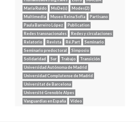
María Ruido
MoDe(s)
Modes(2)
Multimedia
Museo Reina Sofía
Partisano
Paula Barreiro López
Publication
Redes transnacionales
Redes y circulaciones
Relatorio
Revista
Ré.Part
Seminario
Seminario predoctoral
Simposio
Solidaridad
Sur
Trabajo
Transición
Universidad Autónoma de Madrid
Universidad Complutense de Madrid
Universitat de Barcelona
Université Grenoble Alpes
Vanguardias en España
Vídeo