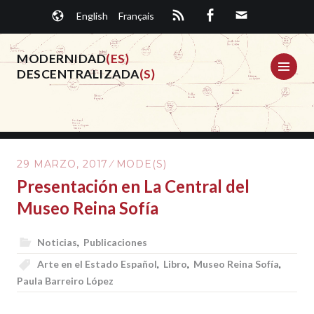
Saltar
English
Français
al
contenido.
MODERNIDAD
(ES)
ME
DESCENTRALIZADA
(S)
29 MARZO, 2017
MODE(S)
Presentación en La Central del
Museo Reina Sofía
Noticias
,
Publicaciones
Arte en el Estado Español
,
Libro
,
Museo Reina Sofía
,
Paula Barreiro López