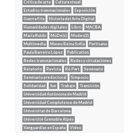
Crítica de arte
Cultura visual
Estudios transnacionales
Exposición
Guerra Fría
Historia del Arte Digital
Humanidades digitales
Libro
MACBA
María Ruido
MoDe(s)
Modes(2)
Multimedia
Museo Reina Sofía
Partisano
Paula Barreiro López
Publication
Redes transnacionales
Redes y circulaciones
Relatorio
Revista
Ré.Part
Seminario
Seminario predoctoral
Simposio
Solidaridad
Sur
Trabajo
Transición
Universidad Autónoma de Madrid
Universidad Complutense de Madrid
Universitat de Barcelona
Université Grenoble Alpes
Vanguardias en España
Vídeo