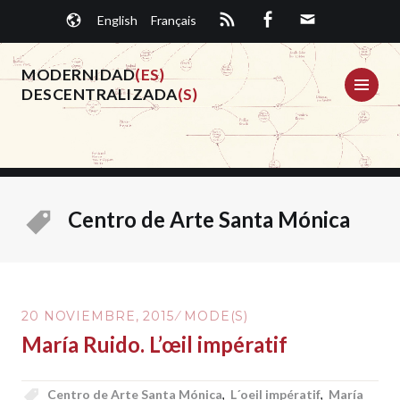
Saltar
English
Français
al
contenido.
MODERNIDAD
(ES)
ME
DESCENTRALIZADA
(S)
Centro de Arte Santa Mónica
20 NOVIEMBRE, 2015
MODE(S)
María Ruido. L’œil impératif
Centro de Arte Santa Mónica
,
L´oeil impératif
,
María