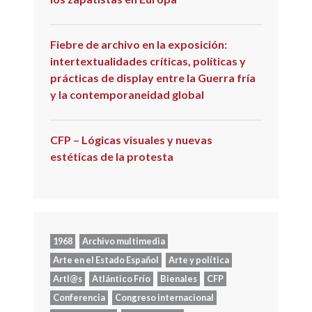
Fiebre de archivo en la exposición:
intertextualidades críticas, políticas y
prácticas de display entre la Guerra fría
y la contemporaneidad global
CFP – Lógicas visuales y nuevas
estéticas de la protesta
1968
Archivo multimedia
Arte en el Estado Español
Arte y política
Artl@s
Atlántico Frío
Bienales
CFP
Conferencia
Congreso internacional