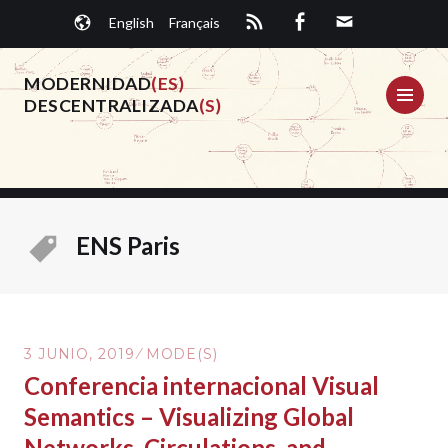
Saltar
English
Français
al
contenido.
MODERNIDAD
(ES)
ME
DESCENTRALIZADA
(S)
ENS Paris
3 JUNIO, 2019
MODE(S)
Conferencia internacional Visual
Semantics – Visualizing Global
Networks, Circulations, and