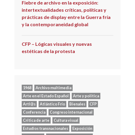
Fiebre de archivo en la exposición:
intertextualidades críticas, políticas y
prácticas de display entre la Guerra fría
y la contemporaneidad global
CFP – Lógicas visuales y nuevas
estéticas de la protesta
1968
Archivo multimedia
Arte en el Estado Español
Arte y política
Artl@s
Atlántico Frío
Bienales
CFP
Conferencia
Congreso internacional
Crítica de arte
Cultura visual
Estudios transnacionales
Exposición