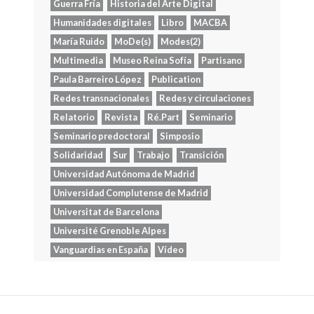
Guerra Fría
Historia del Arte Digital
Humanidades digitales
Libro
MACBA
María Ruido
MoDe(s)
Modes(2)
Multimedia
Museo Reina Sofía
Partisano
Paula Barreiro López
Publication
Redes transnacionales
Redes y circulaciones
Relatorio
Revista
Ré.Part
Seminario
Seminario predoctoral
Simposio
Solidaridad
Sur
Trabajo
Transición
Universidad Autónoma de Madrid
Universidad Complutense de Madrid
Universitat de Barcelona
Université Grenoble Alpes
Vanguardias en España
Vídeo