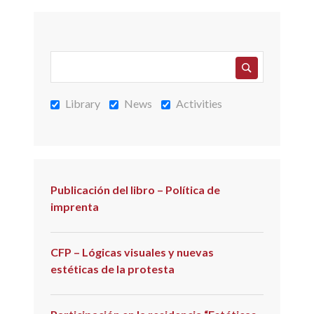
16:15 – 16:45 >
Dangerous
Dematerialization: Countering Techno-
Utopianism with Material Specificity
.
Alexander M. Strecker
, Duke University,
Durham, NC
Library
News
Activities
17:00- 18:00 >
Closing Discussion
.
Moderación:
Paula Barreiro López
,
Université Grenoble-Alpes, Laboratoire
LARHRA
Publicación del libro – Política de
imprenta
18:00 – 19:30 > Artl@s’ 10th Anniversary
Celebration
. Patio
CFP – Lógicas visuales y nuevas
estéticas de la protesta