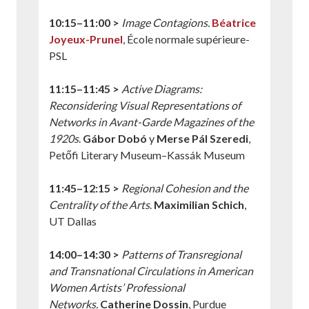
10:15–11:00 >
Image Contagions.
Béatrice
Joyeux-Prunel
, École normale supérieure-
PSL
11:15–11:45 >
Active Diagrams:
Reconsidering Visual Representations of
Networks in Avant-Garde Magazines of the
1920s
.
Gábor Dobó
y
Merse Pál Szeredi
,
Petőfi Literary Museum–Kassák Museum
11:45–12:15 >
Regional Cohesion and the
Centrality of the Arts
.
Maximilian Schich
,
UT Dallas
14:00–14:30 >
Patterns of Transregional
and Transnational Circulations in American
Women Artists’ Professional
Networks.
Catherine Dossin
, Purdue