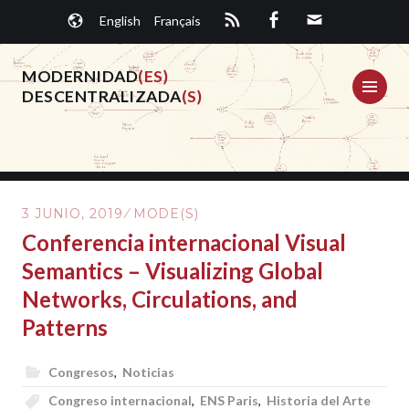
Saltar
English
Français
al
contenido.
MODERNIDAD
(ES)
ME
DESCENTRALIZADA
(S)
3 JUNIO, 2019
MODE(S)
Conferencia internacional Visual
Semantics – Visualizing Global
Networks, Circulations, and
Patterns
Congresos
,
Noticias
Congreso internacional
,
ENS Paris
,
Historia del Arte