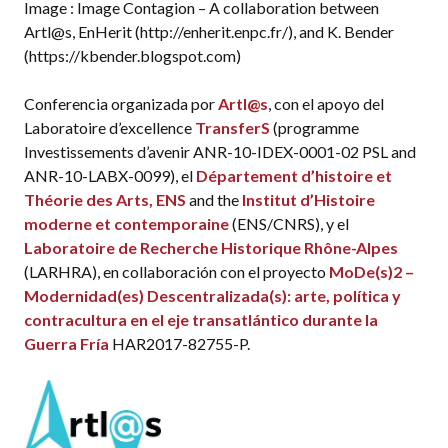
Image : Image Contagion – A collaboration between
Artl@s, EnHerit (http://enherit.enpc.fr/), and K. Bender
Respuesta:
Looking for Patterns in Big
(https://kbender.blogspot.com)
Digital Artwork Databases
.
Isabella di
Leonardo
&
Benoît Seguin
, ÉPFL
Conferencia organizada por
Artl@s
, con el apoyo del
Laboratoire d’excellence
TransferS
(programme
11:15 – 11:45 >
Tracking Venus Through the
Investissements d’avenir ANR-10-IDEX-0001-02 PSL and
Ages. Deep Learning and the Study of Long-
ANR-10-LABX-0099), el
Département d’histoire et
Term Iconological Circulations
.
Mathieu
Théorie des Arts, ENS
and the
Institut d’Histoire
Aubry
, École des Ponts ParisTech,
Xi Shen
,
moderne et contemporaine
(ENS/CNRS), y el
École des Ponts ParisTech,
Oumayma
Laboratoire de Recherche Historique Rhône-Alpes
Bounou
, École nationale des Chartes,
K.
(LARHRA), en collaboración con el proyecto
MoDe(s)2 –
Bender
, Independent Researcher, and
Modernidad(es) Descentralizada(s): arte, política y
Béatrice Joyeux-Prunel
, ENS-PSL
contracultura en el eje transatlántico durante la
Guerra Fría
HAR2017-82755-P.
11:45 – 12:15 >
Reddit “Place”. A
Warburgian Case Study in Image Circulation
and Affective Afterlife in Collective Online
Art
.
Philipp Wüschner
, Freie Universität