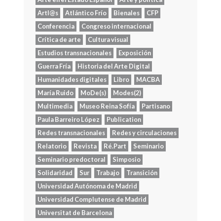
Artl@s
Atlántico Frío
Bienales
CFP
Conferencia
Congreso internacional
Crítica de arte
Cultura visual
Estudios transnacionales
Exposición
Guerra Fría
Historia del Arte Digital
Humanidades digitales
Libro
MACBA
María Ruido
MoDe(s)
Modes(2)
Multimedia
Museo Reina Sofía
Partisano
Paula Barreiro López
Publication
Redes transnacionales
Redes y circulaciones
Relatorio
Revista
Ré.Part
Seminario
Seminario predoctoral
Simposio
Solidaridad
Sur
Trabajo
Transición
Universidad Autónoma de Madrid
Universidad Complutense de Madrid
Universitat de Barcelona