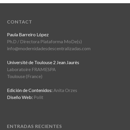
CONTACT
Paula Barreiro López
Ph.D / Directora Plataforma MoDe(s)
info@modernidadesdescentralizadas.com
Université de Toulouse 2 Jean Jaurès
Laboratoire FRAMESPA
Toulouse (France)
Edición de Contenidos:
Anita Orzes
Diseño Web:
Polit
ENTRADAS RECIENTES