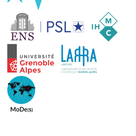
Berlin
14:00 – 14:30 >
Beyond Text. Retracing
Artistic Shapes Through Computer
Vision.
Tino Mager
, Delft Univ. of
Technology
14:30 – 15:00 >
Visual Style in Two Network
Era Sitcoms.
Taylor Arnold
and
Lauren
Tilton
, Univ. of Richmond
15:15 – 15:45 >
EUROPEANA: Looking at a
screen on cultural heritage, art, and
remembrance.
Idalina Conde
, ISCTE-IUL
University Institute of Lisbon
15:45 – 16:15 >
Aby Warburg’s
Mnemosyne
Atlas
as Art Historical Method
.
Allison
Leigh
, Univ. of Louisiana, Lafayette