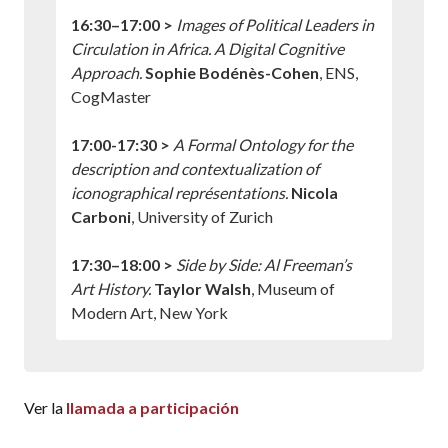
16:30–17:00 >
Images of Political Leaders in
Circulation in Africa. A Digital Cognitive
Approach.
Sophie Bodénès-Cohen
, ENS,
CogMaster
17:00-17:30 >
A Formal Ontology for the
description and contextualization of
iconographical représentations
.
Nicola
Carboni
, University of Zurich
17:30–18:00 >
Side by Side: Al Freeman’s
Art History
.
Taylor Walsh
, Museum of
Modern Art, New York
9:30-9:45 >
Té y café
10:00–11:00 >
Conferencia marco:
Time
Ver la
llamada a participación
Machine Europe
.
Frédéric Kaplan
, École
polytechnique fédérale de Lausanne