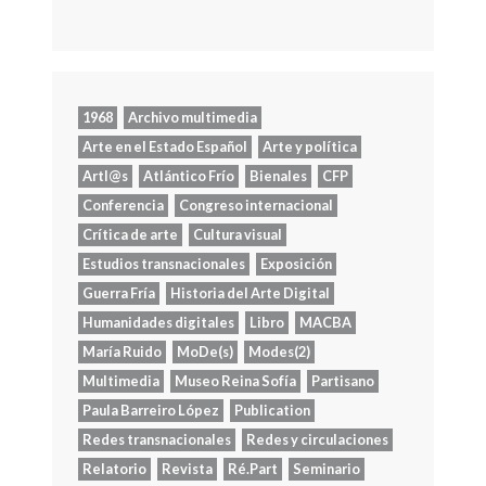
1968
Archivo multimedia
Arte en el Estado Español
Arte y política
Artl@s
Atlántico Frío
Bienales
CFP
Conferencia
Congreso internacional
Crítica de arte
Cultura visual
Estudios transnacionales
Exposición
Guerra Fría
Historia del Arte Digital
Humanidades digitales
Libro
MACBA
María Ruido
MoDe(s)
Modes(2)
Multimedia
Museo Reina Sofía
Partisano
Paula Barreiro López
Publication
Redes transnacionales
Redes y circulaciones
Relatorio
Revista
Ré.Part
Seminario