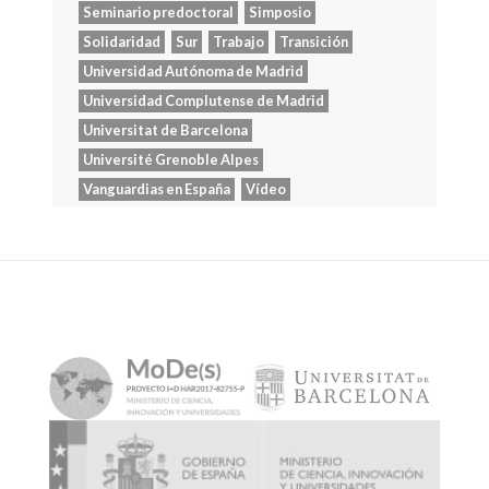
Seminario predoctoral
Simposio
Solidaridad
Sur
Trabajo
Transición
Universidad Autónoma de Madrid
Universidad Complutense de Madrid
Universitat de Barcelona
Université Grenoble Alpes
Vanguardias en España
Vídeo