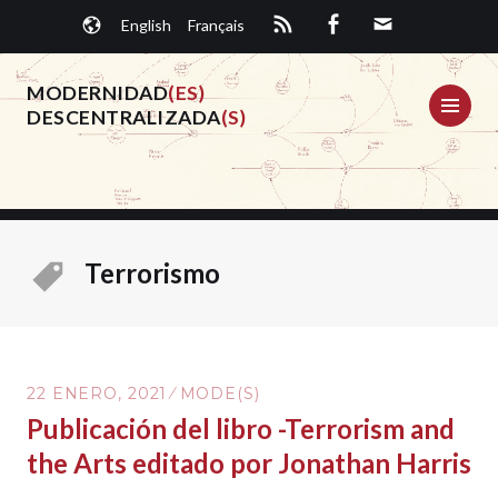
Saltar
English
Français
al
contenido.
MODERNIDAD
(ES)
ME
DESCENTRALIZADA
(S)
Terrorismo
22 ENERO, 2021
MODE(S)
Publicación del libro -Terrorism and
the Arts editado por Jonathan Harris