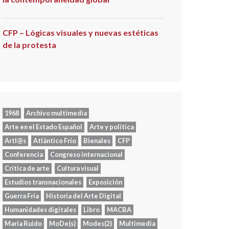
CFP – Lógicas visuales y nuevas estéticas
de la protesta
1968
Archivo multimedia
Arte en el Estado Español
Arte y política
Artl@s
Atlántico Frío
Bienales
CFP
Conferencia
Congreso internacional
Crítica de arte
Cultura visual
Estudios transnacionales
Exposición
Guerra Fría
Historia del Arte Digital
Humanidades digitales
Libro
MACBA
María Ruido
MoDe(s)
Modes(2)
Multimedia