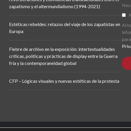
Nece
zapatismo y el altermundialismo (1994-2021)
M
Estéticas rebeldes: retazos del viaje de los zapatistas en
Al h
Europa
info
para
Priv
Fiebre de archivo en la exposición: intertextualidades
críticas, políticas y prácticas de display entre la Guerra
fría y la contemporaneidad global
CFP – Lógicas visuales y nuevas estéticas de la protesta