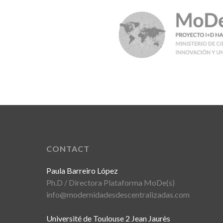
CONTACT
Paula Barreiro López
Ph.D / Directora Plataforma MoDe(s)
info@modernidadesdescentralizadas.com
Université de Toulouse 2 Jean Jaurès