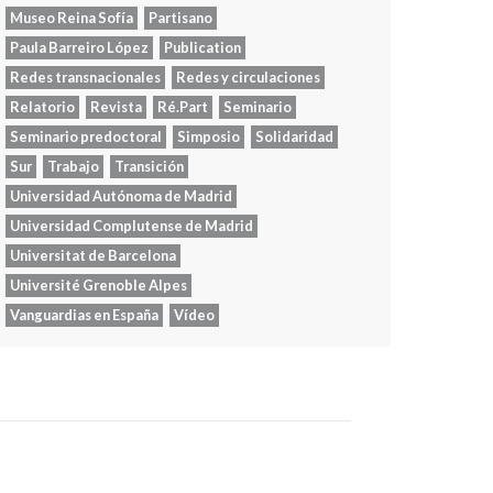
Museo Reina Sofía
Partisano
Paula Barreiro López
Publication
Redes transnacionales
Redes y circulaciones
Relatorio
Revista
Ré.Part
Seminario
Seminario predoctoral
Simposio
Solidaridad
Sur
Trabajo
Transición
Universidad Autónoma de Madrid
Universidad Complutense de Madrid
Universitat de Barcelona
Université Grenoble Alpes
Vanguardias en España
Vídeo