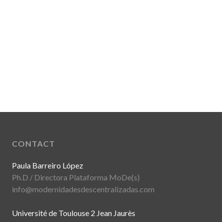
CONTACT
Paula Barreiro López
Ph.D / Directora Plataforma MoDe(s)
info@modernidadesdescentralizadas.com
Université de Toulouse 2 Jean Jaurès