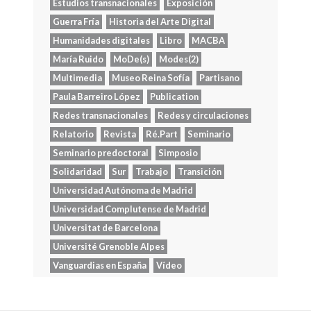
Estudios transnacionales
Exposición
Guerra Fría
Historia del Arte Digital
Humanidades digitales
Libro
MACBA
María Ruido
MoDe(s)
Modes(2)
Multimedia
Museo Reina Sofía
Partisano
Paula Barreiro López
Publication
Redes transnacionales
Redes y circulaciones
Relatorio
Revista
Ré.Part
Seminario
Seminario predoctoral
Simposio
Solidaridad
Sur
Trabajo
Transición
Universidad Autónoma de Madrid
Universidad Complutense de Madrid
Universitat de Barcelona
Université Grenoble Alpes
Vanguardias en España
Vídeo