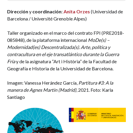
Gallery Magazine
. Puerto Rico Issue. 1967.
(pp-12-27)
Dirección
y
coordinación
:
Anita Orzes
(Universidad de
Barcelona / Université Grenoble Alpes)
Piotrowski, Piotr.
«On the Spatial, or
Horizontal Art History.»
Umeni
, 2008 (pp-
Taller organizado en el marco del contrato FPI (PRE2018-
378-384)
085848), de la plataforma internacional
MoDe(s) –
Modernidad(es) Descentralizada(s). Arte, política y
Rivera Rosario, Nelson.
«Puerto Rico: Arte
contracultura en el eje transatlántico durante la Guerra
abstracto e identidad nacional.»
Con
Fría
y de la asignatura “Art i Història” de la Facultad de
urgencia:
Escritos sobre arte puertorriqueñ
o
Geografía e Historia de la Universidad de Barcelona.
contempor
áneo
. San Juan: Editorial de la
Universidad de Puerto Rico, 2009. (pp. 12-
Imagen: Vanessa Herández García,
Partitura #3: A la
20)
manera de Agnes Martin (Madrid)
, 2021. Foto: Karla
Santiago
Rivera Rosario, Nelson.
«Arte
puertorriqueño, arte latinoamericano:
Posdata a los figurativos vs. los abstractos.»
Con urgencia: Escritos sobre arte
puertorriqueño contemporáneo.
San Juan: