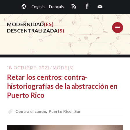
Saltar
English
Français
al
contenido.
MODERNIDAD
(ES)
ME
DESCENTRALIZADA
(S)
18 OCTUBRE, 2021
MODE(S)
Retar los centros: contra-
historiografías de la abstracción en
Puerto Rico
Contra el canon
,
Puerto Rico
,
Sur