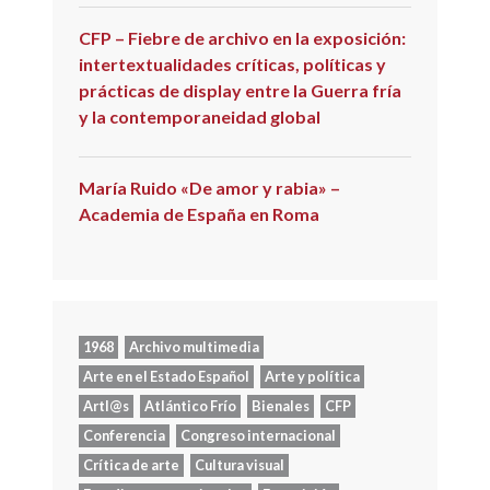
CFP – Fiebre de archivo en la exposición:
intertextualidades críticas, políticas y
prácticas de display entre la Guerra fría
y la contemporaneidad global
María Ruido «De amor y rabia» –
Academia de España en Roma
1968
Archivo multimedia
Arte en el Estado Español
Arte y política
Artl@s
Atlántico Frío
Bienales
CFP
Conferencia
Congreso internacional
Crítica de arte
Cultura visual