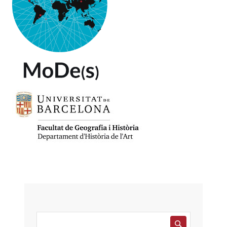
Editorial de la Universidad de Puerto Rico,
2009. (pp. 21-23)
Somoza, María E.
«Sinopsis Cronológica de
la Abstracción en Puerto Rico.»
Primera
Congreso de Artistas Abstractos de Puerto
Rico. ICP,
1984. (pp.8-10).