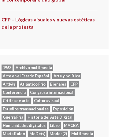
CFP – Lógicas visuales y nuevas estéticas
de la protesta
1968
Archivo multimedia
Arte en el Estado Español
Arte y política
Artl@s
Atlántico Frío
Bienales
CFP
Conferencia
Congreso internacional
Crítica de arte
Cultura visual
Estudios transnacionales
Exposición
Guerra Fría
Historia del Arte Digital
Humanidades digitales
Libro
MACBA
María Ruido
MoDe(s)
Modes(2)
Multimedia