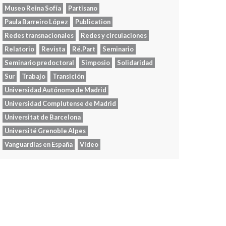
Museo Reina Sofía
Partisano
Paula Barreiro López
Publication
Redes transnacionales
Redes y circulaciones
Relatorio
Revista
Ré.Part
Seminario
Seminario predoctoral
Simposio
Solidaridad
Sur
Trabajo
Transición
Universidad Autónoma de Madrid
Universidad Complutense de Madrid
Universitat de Barcelona
Université Grenoble Alpes
Vanguardias en España
Vídeo