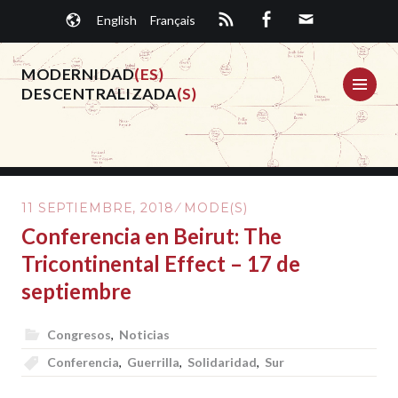
Saltar
English
Français
al
contenido.
MODERNIDAD
(ES)
ME
DESCENTRALIZADA
(S)
11 SEPTIEMBRE, 2018
MODE(S)
Conferencia en Beirut: The
Tricontinental Effect – 17 de
septiembre
Congresos
,
Noticias
Conferencia
,
Guerrilla
,
Solidaridad
,
Sur