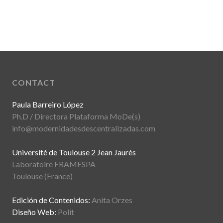
CONTACT
Paula Barreiro López
Ph.D / Directora Plataforma MoDe(s)
info@modernidadesdescentralizadas.com
Université de Toulouse 2 Jean Jaurès
Laboratoire FRAMESPA
Toulouse (France)
Edición de Contenidos:
Anita Orzes
Diseño Web:
Polit