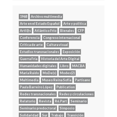
1968
Archivo multimedia
Arte en el Estado Español
Arte y política
Artl@s
Atlántico Frío
Bienales
CFP
Conferencia
Congreso internacional
Crítica de arte
Cultura visual
Estudios transnacionales
Exposición
Guerra Fría
Historia del Arte Digital
Humanidades digitales
Libro
MACBA
María Ruido
MoDe(s)
Modes(2)
Multimedia
Museo Reina Sofía
Partisano
Paula Barreiro López
Publication
Redes transnacionales
Redes y circulaciones
Relatorio
Revista
Ré.Part
Seminario
Seminario predoctoral
Simposio
Solidaridad
Sur
Trabajo
Transición